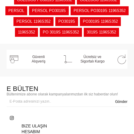
PERSOL
PERSOL PO3019S
PERSOL PO3019S 1196S352
PERSOL 1196S352
PO3019S
PO3019S 1196S352
1196S352
PO 3019S 1196S352
3019S 1196S352
Güvenli
Ücretsiz ve
Alışveriş
Sigortalı Kargo
E BÜLTEN
Bültenimize abone olarak kampanyalarımızdan ilk siz haberdar olun!
Gönder
BIZE ULAŞIN
HESABIM