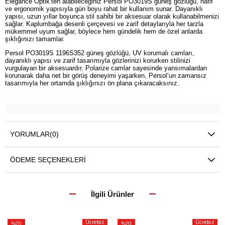
Elegance Optik’ten alabileceğiniz Persol PO3019S güneş gözlüğü, hafif
ve ergonomik yapısıyla gün boyu rahat bir kullanım sunar. Dayanıklı
yapısı, uzun yıllar boyunca stil sahibi bir aksesuar olarak kullanabilmenizi
sağlar. Kaplumbağa desenli çerçevesi ve zarif detaylarıyla her tarzla
mükemmel uyum sağlar, böylece hem gündelik hem de özel anlarda
şıklığınızı tamamlar.
Persol PO3019S 1196S352 güneş gözlüğü, UV korumalı camları,
dayanıklı yapısı ve zarif tasarımıyla gözlerinizi korurken stilinizi
vurgulayan bir aksesuardır. Polarize camlar sayesinde yansımalardan
korunarak daha net bir görüş deneyimi yaşarken, Persol’un zamansız
tasarımıyla her ortamda şıklığınızı ön plana çıkaracaksınız.
YORUMLAR
(0)
ÖDEME SEÇENEKLERI
İlgili Ürünler
Ücretsiz
Ücretsiz
%20
%20