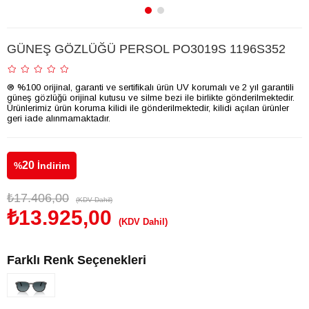
GÜNEŞ GÖZLÜĞÜ PERSOL PO3019S 1196S352
® %100 orijinal, garanti ve sertifikalı ürün UV korumalı ve 2 yıl garantili
güneş gözlüğü orijinal kutusu ve silme bezi ile birlikte gönderilmektedir.
Ürünlerimiz ürün koruma kilidi ile gönderilmektedir, kilidi açılan ürünler
geri iade alınmamaktadır.
20
%
İndirim
₺17.406,00
(KDV Dahil)
₺13.925,00
(KDV Dahil)
Farklı Renk Seçenekleri