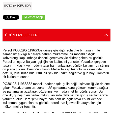
SATICIYA SORU SOR
WhatsApp
ÜRÜN ÖZELLIKLERI
Persol PO3019S 1196S352 güneş gözlüğü, sofistike bir tasarım ile
zamansız şıklığı bir araya getiren mükemmel bir modeldir. Açık
kahverengi kaplumbağa desenli çerçevesiyle dikkat çeken bu gözlük,
Persol’un eşsiz İtalyan işçiliğini ve kalitesini yansıtır. Yuvarlak çerçeve
tasarımı, klasik ve modern tarzı harmanlayarak günlük kullanımda stilinizi
ön plana çıkarır. Persol’un ikonik Meflecto sap teknolojisi sayesinde
gözlük, yüzünüze kusursuz bir şekilde uyum sağlar ve gün boyu konforlu
bir kullanım sunar.
PO3019S 1196S352 modeli, sadece şıklığı ile değil, işlevselliğiyle de öne
çıkar. Polarize camları, zararlı UV ışınlarına karşı yüksek koruma sağlar
ve parlamaları azaltarak gözlerinizi yormadan net bir görüş sunar. Bu
özellik, güneşin en parlak olduğu anlarda dahi net bir görüş sağlamanıza
yardımcı olur. Hem şehir hayatında hem de açık hava etkinliklerinde
kullanıma uygun olan bu gözlük, estetik ve işlevsellik arayanlar için
mükemmel bir tercihtir.