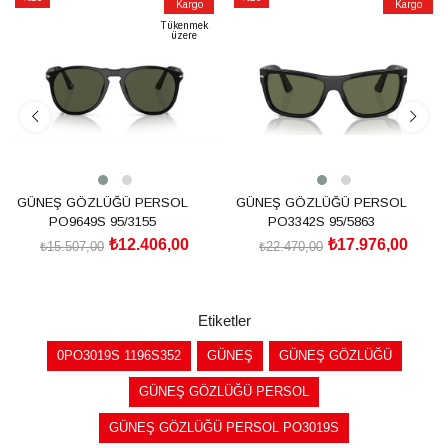
Kargo
Kargo
İndirim
İndirim
Tükenmek
üzere
%20İndirim
%20İndirim
GÜNEŞ GÖZLÜĞÜ PERSOL
GÜNEŞ GÖZLÜĞÜ PERSOL
PO9649S 95/3155
PO3342S 95/5863
₺12.406,00
₺17.976,00
₺15.507,00
₺22.470,00
SEPETE EKLE
SEPETE EKLE
Etiketler
0PO3019S 1196S352
GÜNEŞ
GÜNEŞ GÖZLÜĞÜ
GÜNEŞ GÖZLÜĞÜ PERSOL
GÜNEŞ GÖZLÜĞÜ PERSOL PO3019S