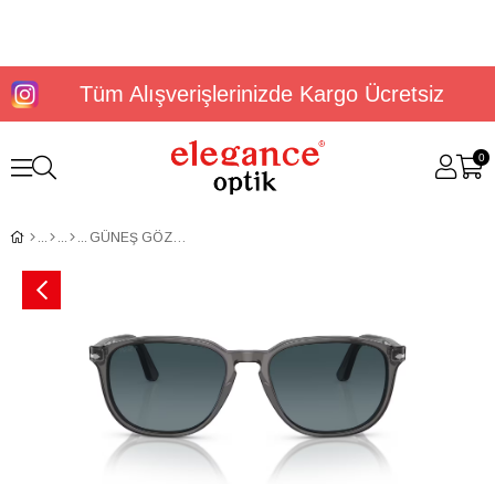
Tüm Alışverişlerinizde Kargo Ücretsiz
0
GÜNEŞ GÖZLÜĞÜ PERSOL PO3019S 1196S352