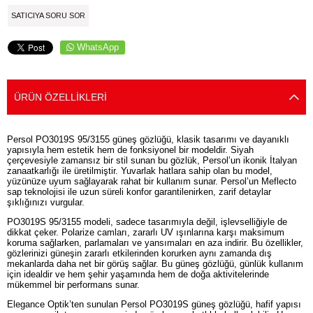
SATICIYA SORU SOR
WhatsApp
ÜRÜN ÖZELLIKLERI
Persol PO3019S 95/3155 güneş gözlüğü, klasik tasarımı ve dayanıklı
yapısıyla hem estetik hem de fonksiyonel bir modeldir. Siyah
çerçevesiyle zamansız bir stil sunan bu gözlük, Persol’un ikonik İtalyan
zanaatkarlığı ile üretilmiştir. Yuvarlak hatlara sahip olan bu model,
yüzünüze uyum sağlayarak rahat bir kullanım sunar. Persol’un Meflecto
sap teknolojisi ile uzun süreli konfor garantilenirken, zarif detaylar
şıklığınızı vurgular.
PO3019S 95/3155 modeli, sadece tasarımıyla değil, işlevselliğiyle de
dikkat çeker. Polarize camları, zararlı UV ışınlarına karşı maksimum
koruma sağlarken, parlamaları ve yansımaları en aza indirir. Bu özellikler,
gözlerinizi güneşin zararlı etkilerinden korurken aynı zamanda dış
mekanlarda daha net bir görüş sağlar. Bu güneş gözlüğü, günlük kullanım
için idealdir ve hem şehir yaşamında hem de doğa aktivitelerinde
mükemmel bir performans sunar.
Elegance Optik’ten sunulan Persol PO3019S güneş gözlüğü, hafif yapısı