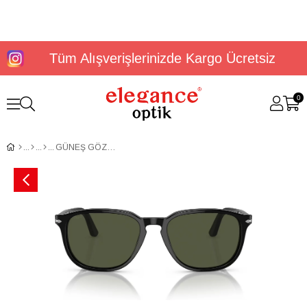
Tüm Alışverişlerinizde Kargo Ücretsiz
0
GÜNEŞ GÖZLÜĞÜ PERSOL PO3019S 95/3155