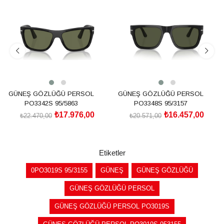
İndirim
İndirim
%20İndirim
%20İndirim
GÜNEŞ GÖZLÜĞÜ PERSOL
GÜNEŞ GÖZLÜĞÜ PERSOL
PO3342S 95/5863
PO3348S 95/3157
₺17.976,00
₺16.457,00
₺22.470,00
₺20.571,00
SEPETE EKLE
SEPETE EKLE
Etiketler
0PO3019S 95/3155
GÜNEŞ
GÜNEŞ GÖZLÜĞÜ
GÜNEŞ GÖZLÜĞÜ PERSOL
GÜNEŞ GÖZLÜĞÜ PERSOL PO3019S