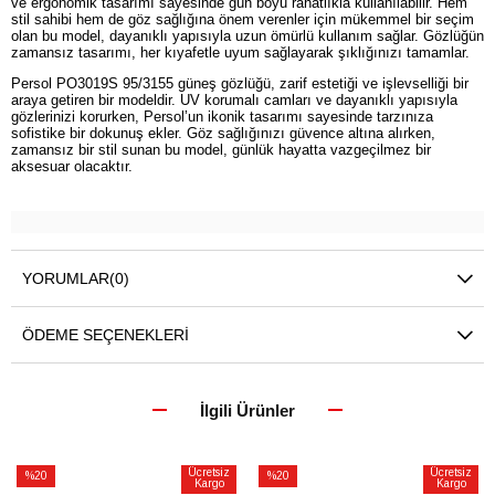
ve ergonomik tasarımı sayesinde gün boyu rahatlıkla kullanılabilir. Hem
stil sahibi hem de göz sağlığına önem verenler için mükemmel bir seçim
olan bu model, dayanıklı yapısıyla uzun ömürlü kullanım sağlar. Gözlüğün
zamansız tasarımı, her kıyafetle uyum sağlayarak şıklığınızı tamamlar.
Persol PO3019S 95/3155 güneş gözlüğü, zarif estetiği ve işlevselliği bir
araya getiren bir modeldir. UV korumalı camları ve dayanıklı yapısıyla
gözlerinizi korurken, Persol’un ikonik tasarımı sayesinde tarzınıza
sofistike bir dokunuş ekler. Göz sağlığınızı güvence altına alırken,
zamansız bir stil sunan bu model, günlük hayatta vazgeçilmez bir
aksesuar olacaktır.
YORUMLAR
(0)
ÖDEME SEÇENEKLERI
İlgili Ürünler
Ücretsiz
Ücretsiz
%20
%20
Kargo
Kargo