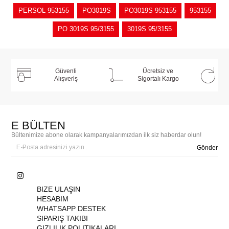
PERSOL 953155
PO3019S
PO3019S 953155
953155
PO 3019S 95/3155
3019S 95/3155
Güvenli
Ücretsiz ve
Alışveriş
Sigortalı Kargo
E BÜLTEN
Bültenimize abone olarak kampanyalarımızdan ilk siz haberdar olun!
Gönder
BIZE ULAŞIN
HESABIM
WHATSAPP DESTEK
SIPARIŞ TAKIBI
GIZLILIK POLITIKALARI