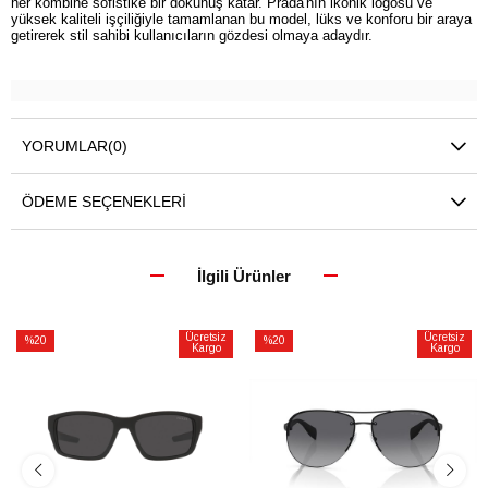
her kombine sofistike bir dokunuş katar. Prada'nın ikonik logosu ve
yüksek kaliteli işçiliğiyle tamamlanan bu model, lüks ve konforu bir araya
getirerek stil sahibi kullanıcıların gözdesi olmaya adaydır.
YORUMLAR
(0)
ÖDEME SEÇENEKLERI
İlgili Ürünler
Ücretsiz
Ücretsiz
%20
%20
Kargo
Kargo
İndirim
İndirim
%20İndirim
%20İndirim