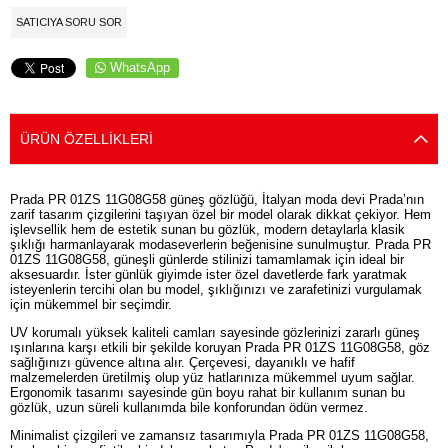
SATICIYA SORU SOR
WhatsApp
ÜRÜN ÖZELLIKLERI
Prada PR 01ZS 11G08G58 güneş gözlüğü, İtalyan moda devi Prada’nın
zarif tasarım çizgilerini taşıyan özel bir model olarak dikkat çekiyor. Hem
işlevsellik hem de estetik sunan bu gözlük, modern detaylarla klasik
şıklığı harmanlayarak modaseverlerin beğenisine sunulmuştur. Prada PR
01ZS 11G08G58, güneşli günlerde stilinizi tamamlamak için ideal bir
aksesuardır. İster günlük giyimde ister özel davetlerde fark yaratmak
isteyenlerin tercihi olan bu model, şıklığınızı ve zarafetinizi vurgulamak
için mükemmel bir seçimdir.
UV korumalı yüksek kaliteli camları sayesinde gözlerinizi zararlı güneş
ışınlarına karşı etkili bir şekilde koruyan Prada PR 01ZS 11G08G58, göz
sağlığınızı güvence altına alır. Çerçevesi, dayanıklı ve hafif
malzemelerden üretilmiş olup yüz hatlarınıza mükemmel uyum sağlar.
Ergonomik tasarımı sayesinde gün boyu rahat bir kullanım sunan bu
gözlük, uzun süreli kullanımda bile konforundan ödün vermez.
Minimalist çizgileri ve zamansız tasarımıyla Prada PR 01ZS 11G08G58,