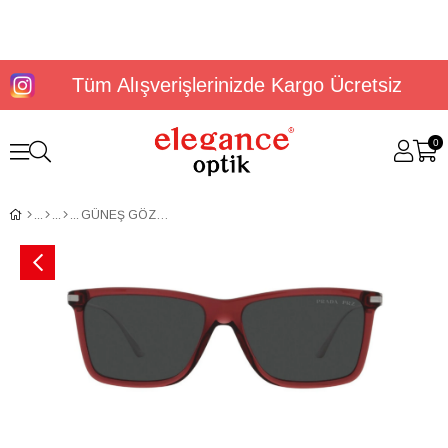
Tüm Alışverişlerinizde Kargo Ücretsiz
0
GÜNEŞ GÖZLÜĞÜ PRADA PR 01ZS 11G08G58