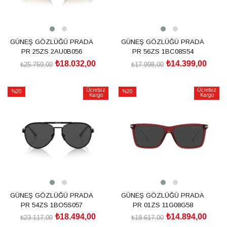
GÜNEŞ GÖZLÜĞÜ PRADA
GÜNEŞ GÖZLÜĞÜ PRADA
PR 25ZS 2AU0B056
PR 56ZS 1BC08S54
₺18.032,00
₺14.399,00
₺25.759,00
₺17.998,00
SEPETE EKLE
SEPETE EKLE
Ücretsiz
Ücretsiz
%20
%20
Kargo
Kargo
İndirim
İndirim
%20İndirim
%20İndirim
GÜNEŞ GÖZLÜĞÜ PRADA
GÜNEŞ GÖZLÜĞÜ PRADA
PR 54ZS 1BO5S057
PR 01ZS 11G08G58
₺18.494,00
₺14.894,00
₺23.117,00
₺18.617,00