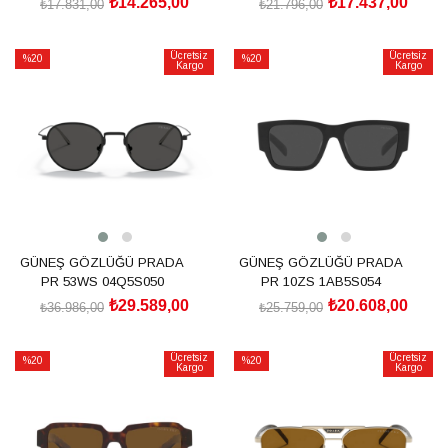
₺14.265,00
₺17.437,00
₺17.831,00
₺21.796,00
SEPETE EKLE
SEPETE EKLE
Ücretsiz
Ücretsiz
%20
%20
Kargo
Kargo
İndirim
İndirim
%20İndirim
%20İndirim
GÜNEŞ GÖZLÜĞÜ PRADA
GÜNEŞ GÖZLÜĞÜ PRADA
PR 53WS 04Q5S050
PR 10ZS 1AB5S054
₺29.589,00
₺20.608,00
₺36.986,00
₺25.759,00
SEPETE EKLE
SEPETE EKLE
Ücretsiz
Ücretsiz
%20
%20
Kargo
Kargo
İndirim
İndirim
%20İndirim
%20İndirim