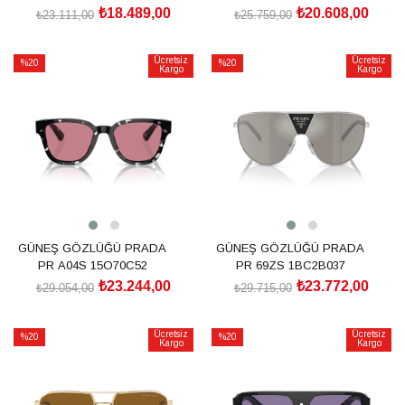
₺18.489,00
₺20.608,00
₺23.111,00
₺25.759,00
SEPETE EKLE
SEPETE EKLE
Ücretsiz
Ücretsiz
%20
%20
Kargo
Kargo
İndirim
İndirim
%20İndirim
%20İndirim
GÜNEŞ GÖZLÜĞÜ PRADA
GÜNEŞ GÖZLÜĞÜ PRADA
PR A04S 15O70C52
PR 69ZS 1BC2B037
₺23.244,00
₺23.772,00
₺29.054,00
₺29.715,00
SEPETE EKLE
SEPETE EKLE
Ücretsiz
Ücretsiz
%20
%20
Kargo
Kargo
İndirim
İndirim
%20İndirim
%20İndirim