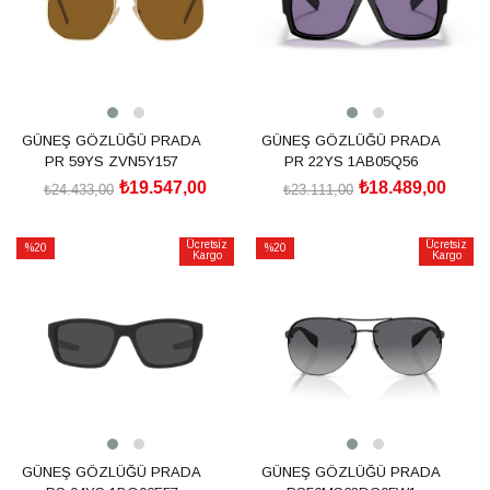
GÜNEŞ GÖZLÜĞÜ PRADA
GÜNEŞ GÖZLÜĞÜ PRADA
PR 59YS ZVN5Y157
PR 22YS 1AB05Q56
₺19.547,00
₺18.489,00
₺24.433,00
₺23.111,00
SEPETE EKLE
SEPETE EKLE
Ücretsiz
Ücretsiz
%20
%20
Kargo
Kargo
İndirim
İndirim
%20İndirim
%20İndirim
GÜNEŞ GÖZLÜĞÜ PRADA
GÜNEŞ GÖZLÜĞÜ PRADA