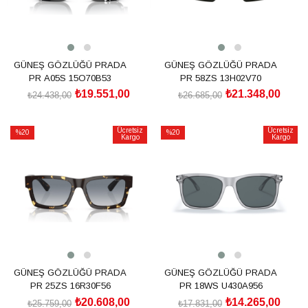
GÜNEŞ GÖZLÜĞÜ PRADA
GÜNEŞ GÖZLÜĞÜ PRADA
PR A05S 15O70B53
PR 58ZS 13H02V70
₺19.551,00
₺21.348,00
₺24.438,00
₺26.685,00
SEPETE EKLE
SEPETE EKLE
Ücretsiz
Ücretsiz
%20
%20
Kargo
Kargo
İndirim
İndirim
%20İndirim
%20İndirim
GÜNEŞ GÖZLÜĞÜ PRADA
GÜNEŞ GÖZLÜĞÜ PRADA
PR 25ZS 16R30F56
PR 18WS U430A956
₺20.608,00
₺14.265,00
₺25.759,00
₺17.831,00