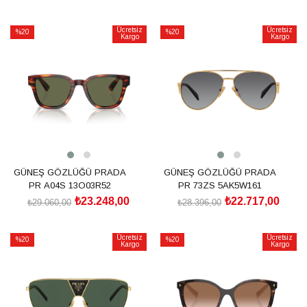
SEPETE EKLE
SEPETE EKLE
Ücretsiz
Ücretsiz
%20
%20
Kargo
Kargo
İndirim
İndirim
%20İndirim
%20İndirim
GÜNEŞ GÖZLÜĞÜ PRADA
GÜNEŞ GÖZLÜĞÜ PRADA
PR A04S 13O03R52
PR 73ZS 5AK5W161
₺23.248,00
₺22.717,00
₺29.060,00
₺28.396,00
SEPETE EKLE
SEPETE EKLE
Ücretsiz
Ücretsiz
%20
%20
Kargo
Kargo
İndirim
İndirim
%20İndirim
%20İndirim