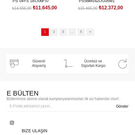
PS 04YS 1BO06F57
PS56MS62DG05W1
₺11.645,00
₺12.372,00
₺14.556,00
₺15.465,00
SEPETE EKLE
SEPETE EKLE
1
2
3
...
5
>
Güvenli
Ücretsiz ve
Alışveriş
Sigortalı Kargo
E BÜLTEN
Bültenimize abone olarak kampanyalarımızdan ilk siz haberdar olun!
Gönder
BIZE ULAŞIN