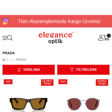
Tüm Alışverişlerinizde Kargo Ücretsiz
0
PRADA
PRADA
SIRALAMA
FILTRELEME
Ücretsiz
Ücretsiz
%30
%20
Kargo
Kargo
İndirim
İndirim
%30İndirim
%20İndirim