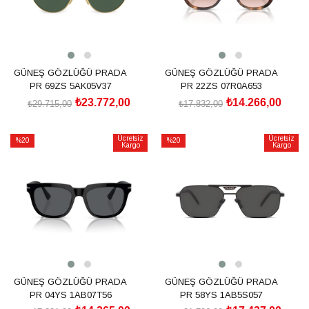
GÜNEŞ GÖZLÜĞÜ PRADA
GÜNEŞ GÖZLÜĞÜ PRADA
PR 69ZS 5AK05V37
PR 22ZS 07R0A653
₺23.772,00
₺14.266,00
₺29.715,00
₺17.832,00
SEPETE EKLE
SEPETE EKLE
Ücretsiz
Ücretsiz
%20
%20
Kargo
Kargo
İndirim
İndirim
%20İndirim
%20İndirim
GÜNEŞ GÖZLÜĞÜ PRADA
GÜNEŞ GÖZLÜĞÜ PRADA
PR 04YS 1AB07T56
PR 58YS 1AB5S057