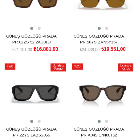
GÜNEŞ GÖZLÜĞÜ PRADA
GÜNEŞ GÖZLÜĞÜ PRADA
PR 02ZS 52 2AU01D
PR 58YS ZVN5Y157
₺16.881,00
₺19.551,00
₺21.101,00
₺24.438,00
SEPETE EKLE
SEPETE EKLE
Ücretsiz
Ücretsiz
%20
%20
Kargo
Kargo
İndirim
İndirim
%20İndirim
%20İndirim
GÜNEŞ GÖZLÜĞÜ PRADA
GÜNEŞ GÖZLÜĞÜ PRADA
PR 22YS 1AB5S056
PR A04S 17N08T52