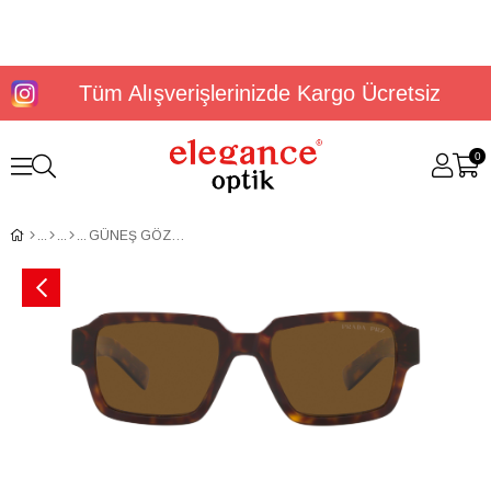
Tüm Alışverişlerinizde Kargo Ücretsiz
0
GÜNEŞ GÖZLÜĞÜ PRADA PR 02ZS 52 2AU01D