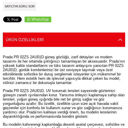
SATICIYA SORU SOR
WhatsApp
ÜRÜN ÖZELLIKLERI
Prada PR 02ZS 2AU01D güneş gözlüğü, zarif detayları ve modern
tasarımı ile her ortamda şıklığınızı tamamlayan bir aksesuardır. Prada’nın
yüksek kalite standartlarını ve lüks tasarım anlayışını yansıtan PR 02ZS
2AU01D, günlük kombinlerinizi bir üst seviyeye taşımak veya özel
etkinliklerde sofistike bir duruş sergilemek isteyenler için mükemmel bir
tercihtir. Hem estetik hem de işlevsel yapısıyla dikkat çeken bu model,
stilinizi zamansız bir dokunuşla tamamlar.
Prada PR 02ZS 2AU01D, UV korumalı lensleri sayesinde gözlerinizi
güneşin zararlı ışınlarından korur. Yansıma önleyici kaplamaya sahip olan
lensleri, yoğun güneş ışığında bile net bir görüş sağlar ve göz
yorgunluğunu azaltır. Bu özellik, özellikle uzun süre açık havada vakit
geçirenler için konforlu bir kullanım sunar ve göz sağlığınızı korumanıza
yardımcı olur. Prada’nın kaliteye verdiği önem, bu modelin lenslerinin
dayanıklılığında ve performansında kendini gösterir.
Bu modelin kahverengi kaplumbağa desenli asetat çerçevesi, sofistike ve