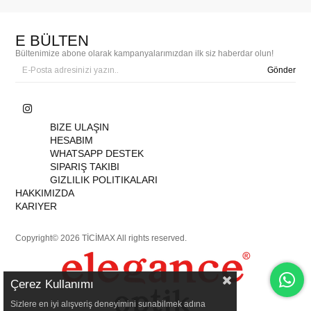
E BÜLTEN
Bültenimize abone olarak kampanyalarımızdan ilk siz haberdar olun!
Gönder
BIZE ULAŞIN
HESABIM
WHATSAPP DESTEK
SIPARIŞ TAKIBI
GIZLILIK POLITIKALARI
HAKKIMIZDA
KARIYER
Copyright© 2026 TİCİMAX All rights reserved.
Çerez Kullanımı
Sizlere en iyi alışveriş deneyimini sunabilmek adına