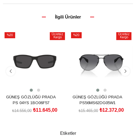
İlgili Ürünler
Ücretsiz
Ücretsiz
%20
%20
Kargo
Kargo
İndirim
İndirim
%20İndirim
%20İndirim
GÜNEŞ GÖZLÜĞÜ PRADA
GÜNEŞ GÖZLÜĞÜ PRADA
PS 04YS 1BO06F57
PS56MS62DG05W1
₺11.645,00
₺12.372,00
₺14.556,00
₺15.465,00
SEPETE EKLE
SEPETE EKLE
Etiketler