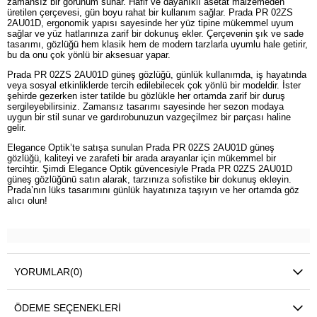
zamansız bir görünüm sunar. Hafif ve dayanıklı asetat malzemeden
üretilen çerçevesi, gün boyu rahat bir kullanım sağlar. Prada PR 02ZS
2AU01D, ergonomik yapısı sayesinde her yüz tipine mükemmel uyum
sağlar ve yüz hatlarınıza zarif bir dokunuş ekler. Çerçevenin şık ve sade
tasarımı, gözlüğü hem klasik hem de modern tarzlarla uyumlu hale getirir,
bu da onu çok yönlü bir aksesuar yapar.
Prada PR 02ZS 2AU01D güneş gözlüğü, günlük kullanımda, iş hayatında
veya sosyal etkinliklerde tercih edilebilecek çok yönlü bir modeldir. İster
şehirde gezerken ister tatilde bu gözlükle her ortamda zarif bir duruş
sergileyebilirsiniz. Zamansız tasarımı sayesinde her sezon modaya
uygun bir stil sunar ve gardırobunuzun vazgeçilmez bir parçası haline
gelir.
Elegance Optik’te satışa sunulan Prada PR 02ZS 2AU01D güneş
gözlüğü, kaliteyi ve zarafeti bir arada arayanlar için mükemmel bir
tercihtir. Şimdi Elegance Optik güvencesiyle Prada PR 02ZS 2AU01D
güneş gözlüğünü satın alarak, tarzınıza sofistike bir dokunuş ekleyin.
Prada’nın lüks tasarımını günlük hayatınıza taşıyın ve her ortamda göz
alıcı olun!
YORUMLAR
(0)
ÖDEME SEÇENEKLERI