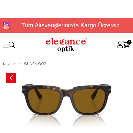
Tüm Alışverişlerinizde Kargo Ücretsiz
0
GÜNEŞ GÖZLÜĞÜ PRADA PR 04YS 2AU0B056