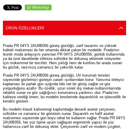
WhatsApp
ÜRÜN ÖZELLIKLERI
Prada PR 04YS 2AU0B056 güneş gözlüğü, zarif tasarımı ve yüksek
kaliteli malzemesi ile her ortamda dikkat çeken bir modeldir. Prada'nın
ikonik moda anlayışını yansıtan PR 04YS 2AU0B056, günlük kullanımda
ya da özel davetlerde stilinize sofistike bir dokunuş eklemek isteyenler
için mükemmel bir tercihtir. Hem şıklığı hem de konforu bir arada sunan
bu gözlük, tarzınıza zamansız bir çekicilik katar.
Prada PR 04YS 2AU0B056 güneş gözlüğü, UV korumalı lensleri
sayesinde gözlerinizi güneşin zararlı ışınlarından korur. Yansıma önleyici
kaplaması ile parlak gün ışığında bile net bir görüş sağlar ve göz
yorgunluğunu azaltır. Bu özellik, uzun süreli dış mekan kullanımlarında
rahatlık sunar ve göz sağlığınızı korumanıza yardımcı olur. Prada’nın
kaliteye verdiği önem, bu modelin lenslerinde dayanıklılık ve işlevsellik ile
kendini gösterir.
Bu modelin klasik kahverengi kaplumbağa desenli asetat çerçevesi,
sofistike ve zamansız bir görünüm sunar. Dayanıklı ve hafif asetat
malzemesi sayesinde gün boyu rahat bir kullanım sağlar. Prada PR 04YS
2AU0B056, her yüz tipine uyum sağlayan ergonomik yapısı ile yüz
hatlarınıza zarif bir dokunuş ekler. Çerçevenin zarif ve modern çizgileri,