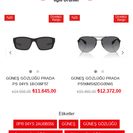
Ücretsiz
Ücretsiz
%20
%20
Kargo
Kargo
İndirim
İndirim
%20İndirim
%20İndirim
GÜNEŞ GÖZLÜĞÜ PRADA
GÜNEŞ GÖZLÜĞÜ PRADA
PS 04YS 1BO06F57
PS56MS62DG05W1
₺11.645,00
₺12.372,00
₺14.556,00
₺15.465,00
SEPETE EKLE
SEPETE EKLE
Etiketler
0PR 04YS 2AU0B056
GÜNEŞ
GÜNEŞ GÖZLÜĞÜ