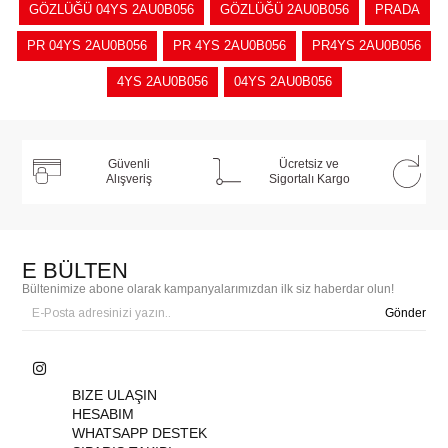
GÖZLÜĞÜ 04YS 2AU0B056
GÖZLÜĞÜ 2AU0B056
PRADA
PR 04YS 2AU0B056
PR 4YS 2AU0B056
PR4YS 2AU0B056
4YS 2AU0B056
04YS 2AU0B056
Güvenli
Ücretsiz ve
Alışveriş
Sigortalı Kargo
E BÜLTEN
Bültenimize abone olarak kampanyalarımızdan ilk siz haberdar olun!
Gönder
BIZE ULAŞIN
HESABIM
WHATSAPP DESTEK