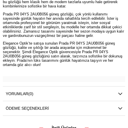
bu gözlüğü hem klasik hem de modern tarzlarla uyumlu hale getirerek
kombinlerinize sofistike bir hava katar.
Prada PR 04YS 2AU0B056 güneş gözlüğü, çok yönlü kullanımı
sayesinde günlük hayatın her anında rahatlıkla tercih edilebilir. İster iş
ortamında profesyonel bir görünüm yaratmak isteyin, ister sosyal
etkinliklerde zarif bir stil sergileyin, bu modelle her ortamda dikkat çekici
olabilirsiniz. Zamansız tasarımı sayesinde her sezon modaya uygun kalır
ve gardırobunuzun vazgeçilmez bir parçası haline gelir.
Elegance Optik’te satışa sunulan Prada PR 04YS 2AU0B056 güneş
gözlüğü, kalite ve şıklığı bir arada arayanlar için mükemmel bir
seçenektir. Şimdi Elegance Optik güvencesiyle Prada PR 04YS
2AU0B056 güneş gözlüğünü satın alarak, tarzınıza sofistike bir dokunuş
ekleyin. Prada’nın lüks tasarımını günlük hayatınıza taşıyın ve her
ortamda göz alıcı olun!
YORUMLAR
(0)
ÖDEME SEÇENEKLERI
İlgili Ürünler