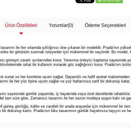
WhatsApp
Ürün Özellikleri
Yorumlar
(0)
Ödeme Seçenekleri
rımı ile her ortamda şıklığınızı öne çıkaran bir modeldir. Prada’nın yüksek 
istike bir görünüm sunmak isteyenler için mükemmel bir seçimdir. Bu model, h
zi güneşin zararlı ışınlarından korur. Yansıma önleyici kaplama sayesinde par
aktivitelerinde rahat bir kullanım sunarak göz sağlığınızı korur. Prada’nın üstün
klık sunar ve her kombine uyum sağlar. Dayanıklı ve hafif asetat malzemeden 
mı ile her yüz tipine uyum sağlar ve yüz hatlarınıza zarif bir dokunuş katar.
ayesinde günlük yaşamda, iş hayatında veya özel davetlerde rahatlıkla tercih e
 tam size göre. Zamansız tasarımı ile her sezon modaya uygun kalır ve gard
üneş gözlüğü, kalite ve zarafeti bir arada arayanlar için mükemmel bir ter
bir dokunuş katın. Prada’nın lüks tasarımını günlük hayatınıza taşıyın ve he