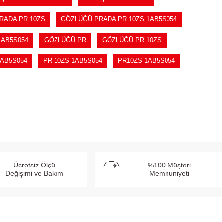
RADA PR 10ZS
GÖZLÜĞÜ PRADA PR 10ZS 1AB5S054
1AB5S054
GÖZLÜĞÜ PR
GÖZLÜĞÜ PR 10ZS
AB5S054
PR 10ZS 1AB5S054
PR10ZS 1AB5S054
Ücretsiz Ölçü
%100 Müşteri
Değişimi ve Bakım
Memnuniyeti