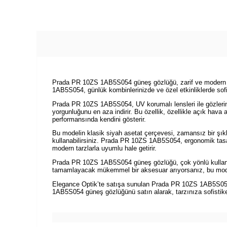
Prada PR 10ZS 1AB5S054 güneş gözlüğü, zarif ve modern tasa
1AB5S054, günlük kombinlerinizde ve özel etkinliklerde sof
Prada PR 10ZS 1AB5S054, UV korumalı lensleri ile gözlerini
yorgunluğunu en aza indirir. Bu özellik, özellikle açık hava 
performansında kendini gösterir.
Bu modelin klasik siyah asetat çerçevesi, zamansız bir şı
kullanabilirsiniz. Prada PR 10ZS 1AB5S054, ergonomik tasarı
modern tarzlarla uyumlu hale getirir.
Prada PR 10ZS 1AB5S054 güneş gözlüğü, çok yönlü kullanımı s
tamamlayacak mükemmel bir aksesuar arıyorsanız, bu model
Elegance Optik’te satışa sunulan Prada PR 10ZS 1AB5S054 g
1AB5S054 güneş gözlüğünü satın alarak, tarzınıza sofistike 