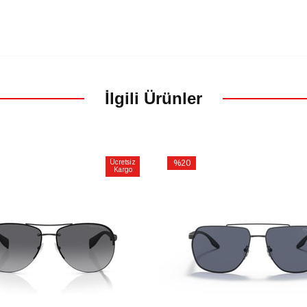
İlgili Ürünler
Ücretsiz
%20
Kargo
İndirim
m
%20İndirim