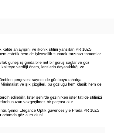
kalite anlayışını ve ikonik stilini yansıtan PR 10ZS
em estetik hem de işlevsellik sunarak tarzınızı tamamlar.
lak güneş ışığında bile net bir görüş sağlar ve göz
 kaliteye verdiği önem, lenslerin dayanıklılığı ve
üretilen çerçevesi sayesinde gün boyu rahatça
 Minimalist ve şık çizgileri, bu gözlüğü hem klasik hem de
dilebilir. İster şehirde gezinirken ister tatilde stilinizi
ırobunuzun vazgeçilmez bir parçası olur.
cihtir. Şimdi Elegance Optik güvencesiyle Prada PR 10ZS
r ortamda göz alıcı olun!