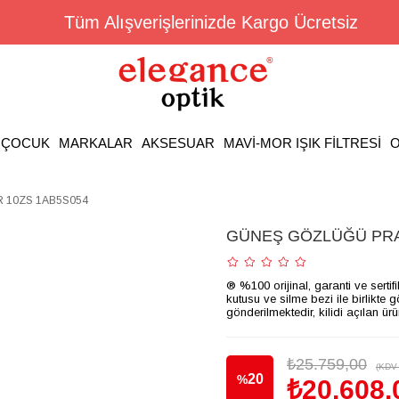
Tüm Alışverişlerinizde Kargo Ücretsiz
ÇOCUK
MARKALAR
AKSESUAR
MAVİ-MOR IŞIK FİLTRESİ
O
 10ZS 1AB5S054
GÜNEŞ GÖZLÜĞÜ PRA
® %100 orijinal, garanti ve sertif
kutusu ve silme bezi ile birlikte 
gönderilmektedir, kilidi açılan ür
₺25.759,00
(KDV 
20
%
₺20.608,