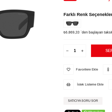
İndirim
Farklı Renk Seçenekler
₺6.869,33
`den başlayan taksit
Favorilere Ekle
İstek Listeme Ekle
SATICIYA SORU SOR