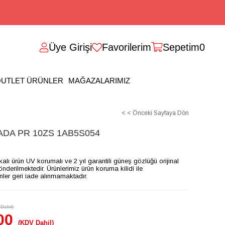
Üye Girişi
Favorilerim
Sepetim
0
UTLET ÜRÜNLER
MAĞAZALARIMIZ
< < Önceki Sayfaya Dön
DA PR 10ZS 1AB5S054
ikalı ürün UV korumalı ve 2 yıl garantili güneş gözlüğü orijinal
gönderilmektedir. Ürünlerimiz ürün koruma kilidi ile
ünler geri iade alınmamaktadır.
Dahil)
00
(KDV Dahil)