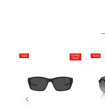
%20
Ücretsiz
%20
Kargo
İndirim
İndirim
%20İndirim
%20İndiri