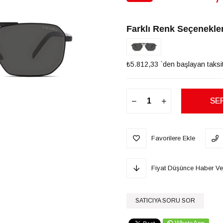
İndirim
Farklı Renk Seçenekler
₺5.812,33
`den başlayan taksit
Favorilere Ekle
Fiyat Düşünce Haber Ve
SATICIYA SORU SOR