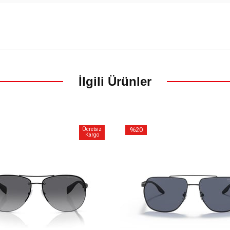
İlgili Ürünler
Ücretsiz
%20
Kargo
İndirim
m
%20İndirim