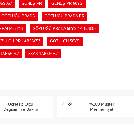
5S057
GÜNEŞ PR
GÜNEŞ PR 58YS
GÖZLÜĞÜ PRADA
GÖZLÜĞÜ PRADA PR
PRADA 58YS
GÖZLÜĞÜ PRADA 58YS 1AB5S057
ZLÜĞÜ PR 1AB5S057
GÖZLÜĞÜ 58YS
 1AB5S057
58YS 1AB5S057
Ücretsiz Ölçü
%100 Müşteri
Değişimi ve Bakım
Memnuniyeti