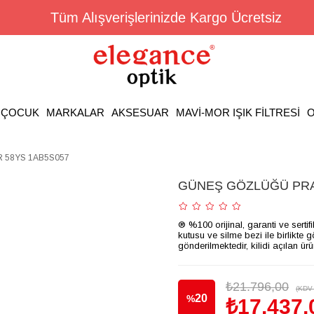
Tüm Alışverişlerinizde Kargo Ücretsiz
ÇOCUK
MARKALAR
AKSESUAR
MAVİ-MOR IŞIK FİLTRESİ
O
 58YS 1AB5S057
GÜNEŞ GÖZLÜĞÜ PRA
® %100 orijinal, garanti ve sertif
kutusu ve silme bezi ile birlikte 
gönderilmektedir, kilidi açılan ür
₺21.796,00
(KDV 
20
%
₺17.437,