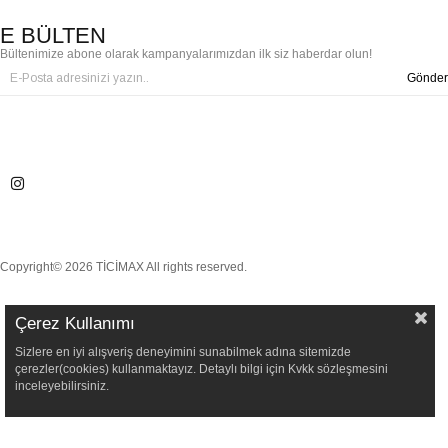
E BÜLTEN
Bültenimize abone olarak kampanyalarımızdan ilk siz haberdar olun!
Gönder
Copyright© 2026 TİCİMAX All rights reserved.
Çerez Kullanımı
Sizlere en iyi alışveriş deneyimini sunabilmek adına sitemizde
çerezler(cookies) kullanmaktayız. Detaylı bilgi için Kvkk sözleşmesini
inceleyebilirsiniz.