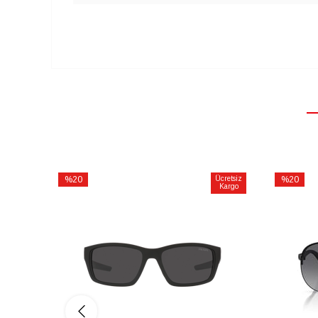
%20
Ücretsiz
%20
Kargo
İndirim
İndirim
%20İndirim
%20İndiri