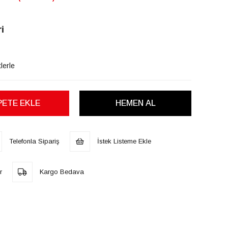
i
lerle
Telefonla Sipariş
İstek Listeme Ekle
r
Kargo Bedava