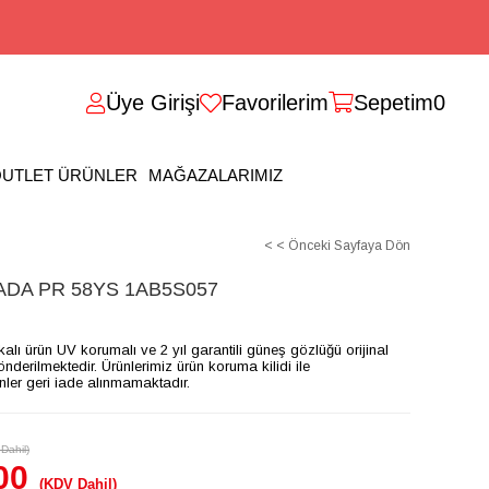
Üye Girişi
Favorilerim
Sepetim
0
UTLET ÜRÜNLER
MAĞAZALARIMIZ
< < Önceki Sayfaya Dön
DA PR 58YS 1AB5S057
ikalı ürün UV korumalı ve 2 yıl garantili güneş gözlüğü orijinal
gönderilmektedir. Ürünlerimiz ürün koruma kilidi ile
ünler geri iade alınmamaktadır.
Dahil)
00
(KDV Dahil)