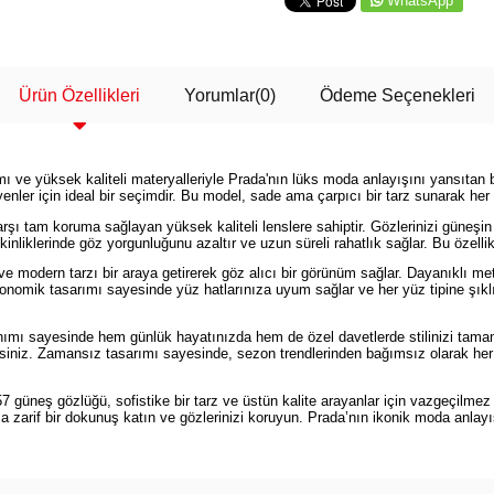
WhatsApp
Ürün Özellikleri
Yorumlar
(0)
Ödeme Seçenekleri
 ve yüksek kaliteli materyalleriyle Prada'nın lüks moda anlayışını yansıta
enler için ideal bir seçimdir. Bu model, sade ama çarpıcı bir tarz sunarak her
am koruma sağlayan yüksek kaliteli lenslere sahiptir. Gözlerinizi güneşin za
liklerinde göz yorgunluğunu azaltır ve uzun süreli rahatlık sağlar. Bu özellik
 ve modern tarzı bir araya getirerek göz alıcı bir görünüm sağlar. Dayanıklı 
omik tasarımı sayesinde yüz hatlarınıza uyum sağlar ve her yüz tipine şıklık 
sayesinde hem günlük hayatınızda hem de özel davetlerde stilinizi tamamlar.
lirsiniz. Zamansız tasarımı sayesinde, sezon trendlerinden bağımsız olarak her
üneş gözlüğü, sofistike bir tarz ve üstün kalite arayanlar için vazgeçilmez
arif bir dokunuş katın ve gözlerinizi koruyun. Prada’nın ikonik moda anlayışı