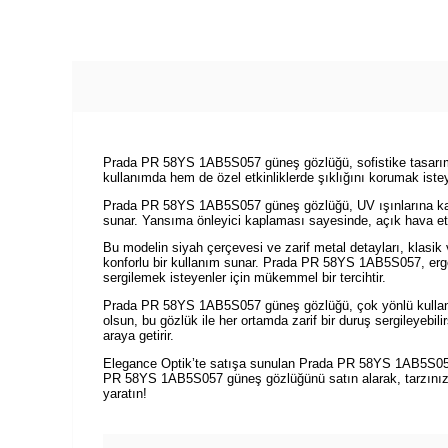
Prada PR 58YS 1AB5S057 güneş gözlüğü, sofistike tasarımı
kullanımda hem de özel etkinliklerde şıklığını korumak istey
Prada PR 58YS 1AB5S057 güneş gözlüğü, UV ışınlarına karşı t
sunar. Yansıma önleyici kaplaması sayesinde, açık hava etkin
Bu modelin siyah çerçevesi ve zarif metal detayları, klasik
konforlu bir kullanım sunar. Prada PR 58YS 1AB5S057, ergon
sergilemek isteyenler için mükemmel bir tercihtir.
Prada PR 58YS 1AB5S057 güneş gözlüğü, çok yönlü kullanımı 
olsun, bu gözlük ile her ortamda zarif bir duruş sergileyebi
araya getirir.
Elegance Optik’te satışa sunulan Prada PR 58YS 1AB5S057 g
PR 58YS 1AB5S057 güneş gözlüğünü satın alarak, tarzınıza z
yaratın!