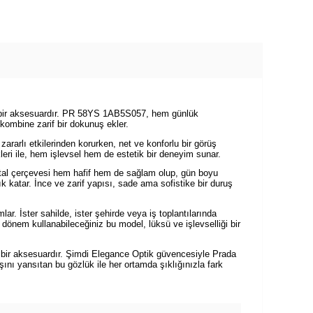
n bir aksesuardır. PR 58YS 1AB5S057, hem günlük
 kombine zarif bir dokunuş ekler.
rarlı etkilerinden korurken, net ve konforlu bir görüş
leri ile, hem işlevsel hem de estetik bir deneyim sunar.
metal çerçevesi hem hafif hem de sağlam olup, gün boyu
katar. İnce ve zarif yapısı, sade ama sofistike bir duruş
 İster sahilde, ister şehirde veya iş toplantılarında
 dönem kullanabileceğiniz bu model, lüksü ve işlevselliği bir
 bir aksesuardır. Şimdi Elegance Optik güvencesiyle Prada
nı yansıtan bu gözlük ile her ortamda şıklığınızla fark