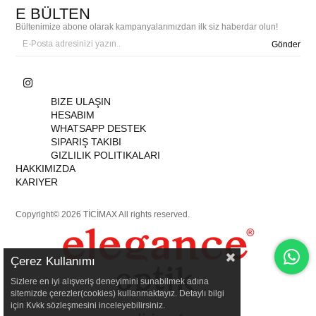
E BÜLTEN
Bültenimize abone olarak kampanyalarımızdan ilk siz haberdar olun!
Gönder
BIZE ULAŞIN
HESABIM
WHATSAPP DESTEK
SIPARIŞ TAKIBI
GIZLILIK POLITIKALARI
HAKKIMIZDA
KARIYER
Copyright© 2026 TİCİMAX All rights reserved.
Çerez Kullanımı
Sizlere en iyi alışveriş deneyimini sunabilmek adına
sitemizde çerezler(cookies) kullanmaktayız. Detaylı bilgi
için Kvkk sözleşmesini inceleyebilirsiniz.