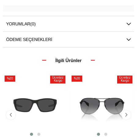
YORUMLAR
(0)
ÖDEME SEÇENEKLERI
İlgili Ürünler
Ücretsiz
Ücretsiz
%20
%20
Kargo
Kargo
İndirim
İndirim
%20İndirim
%20İndirim