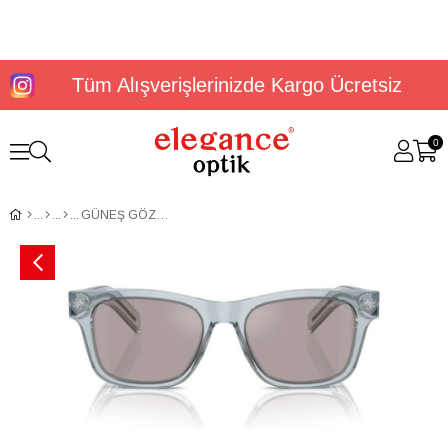
Tüm Alışverişlerinizde Kargo Ücretsiz
0
GÜNEŞ GÖZLÜĞÜ PRADA PR A17S 19T80F51