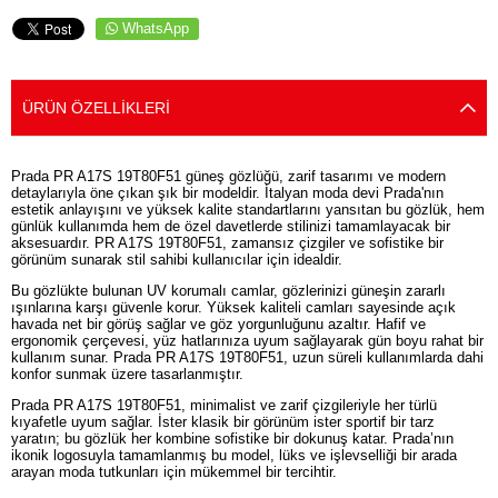
WhatsApp
ÜRÜN ÖZELLIKLERI
Prada PR A17S 19T80F51 güneş gözlüğü, zarif tasarımı ve modern
detaylarıyla öne çıkan şık bir modeldir. İtalyan moda devi Prada'nın
estetik anlayışını ve yüksek kalite standartlarını yansıtan bu gözlük, hem
günlük kullanımda hem de özel davetlerde stilinizi tamamlayacak bir
aksesuardır. PR A17S 19T80F51, zamansız çizgiler ve sofistike bir
görünüm sunarak stil sahibi kullanıcılar için idealdir.
Bu gözlükte bulunan UV korumalı camlar, gözlerinizi güneşin zararlı
ışınlarına karşı güvenle korur. Yüksek kaliteli camları sayesinde açık
havada net bir görüş sağlar ve göz yorgunluğunu azaltır. Hafif ve
ergonomik çerçevesi, yüz hatlarınıza uyum sağlayarak gün boyu rahat bir
kullanım sunar. Prada PR A17S 19T80F51, uzun süreli kullanımlarda dahi
konfor sunmak üzere tasarlanmıştır.
Prada PR A17S 19T80F51, minimalist ve zarif çizgileriyle her türlü
kıyafetle uyum sağlar. İster klasik bir görünüm ister sportif bir tarz
yaratın; bu gözlük her kombine sofistike bir dokunuş katar. Prada’nın
ikonik logosuyla tamamlanmış bu model, lüks ve işlevselliği bir arada
arayan moda tutkunları için mükemmel bir tercihtir.