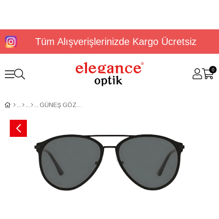
Tüm Alışverişlerinizde Kargo Ücretsiz
0
GÜNEŞ GÖZLÜĞÜ PRADA PR51WS5907F731