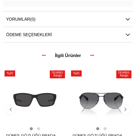
YORUMLAR
(0)
ÖDEME SEÇENEKLERI
İlgili Ürünler
Ücretsiz
Ücretsiz
%20
%20
Kargo
Kargo
İndirim
İndirim
%20İndirim
%20İndirim
GÜNEŞ GÖZLÜĞÜ PRADA
GÜNEŞ GÖZLÜĞÜ PRADA