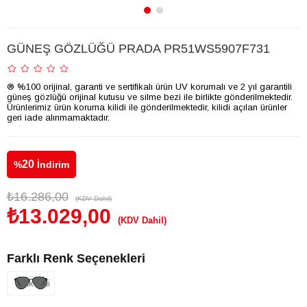
GÜNEŞ GÖZLÜĞÜ PRADA PR51WS5907F731
® %100 orijinal, garanti ve sertifikalı ürün UV korumalı ve 2 yıl garantili
güneş gözlüğü orijinal kutusu ve silme bezi ile birlikte gönderilmektedir.
Ürünlerimiz ürün koruma kilidi ile gönderilmektedir, kilidi açılan ürünler
geri iade alınmamaktadır.
20
%
İndirim
₺16.286,00
(KDV Dahil)
₺13.029,00
(KDV Dahil)
Farklı Renk Seçenekleri
Tükendi