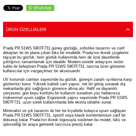
WhatsApp
ÜRÜN ÖZELLIKLERI
Prada PR 51WS 5907F731 güneş gözlüğü, sofistike tasarımı ve zarif
detayları ile ön plana çıkan lüks bir modeldir. Prada’nın ikonik çizgilerini
taşıyan bu gözlük, hem günlük kullanımda hem de özel davetlerde
şıklığınızı tamamlamak için idealdir. Modern estetik anlayışını üstün
kalite ile birleştiren Prada PR 51WS 5907F731, tarzına özen gösteren
kullanıcılar için vazgeçilmez bir aksesuardır.
UV korumalı camları sayesinde bu gözlük, güneşin zararlı ışınlarına karşı
gözlerinizi korur. Yüksek kaliteli cam yapısı, net bir görüş sunarak dış
mekanlarda göz sağlığınızı güvence altına alır. Hafif ve dayanıklı
çerçevesi, gün boyu konforlu bir kullanım sunarken yüz hatlarınıza
mükemmel uyum sağlar. Ergonomik yapısı sayesinde Prada PR 51WS
5907F731, uzun süreli kullanımlarda bile ekstra rahatlık sunar.
Minimalist ve şık tasarımı ile her tür kıyafetle kolayca uyum sağlayan
Prada PR 51WS 5907F731, sportif veya klasik kombinlerinize zarif bir
dokunuş katar. Prada’nın ikonik logosuyla süslenen bu model, lüks ve
işlevselliği bir araya getirerek tarzınıza prestij katar.