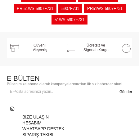
PR 51WS 5907F731
5907F731
PR51WS 5907F731
51WS 5907F731
Güvenli
Ücretsiz ve
Alışveriş
Sigortalı Kargo
E BÜLTEN
Bültenimize abone olarak kampanyalarımızdan ilk siz haberdar olun!
Gönder
BIZE ULAŞIN
HESABIM
WHATSAPP DESTEK
SIPARIŞ TAKIBI