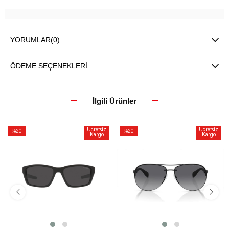
YORUMLAR
(0)
ÖDEME SEÇENEKLERI
İlgili Ürünler
Ücretsiz
Ücretsiz
%20
%20
Kargo
Kargo
İndirim
İndirim
%20İndirim
%20İndirim