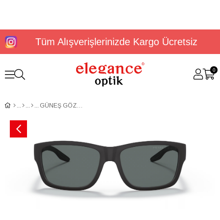
Tüm Alışverişlerinizde Kargo Ücretsiz
0
GÜNEŞ GÖZLÜĞÜ PRADA PS 01WS DG002G59