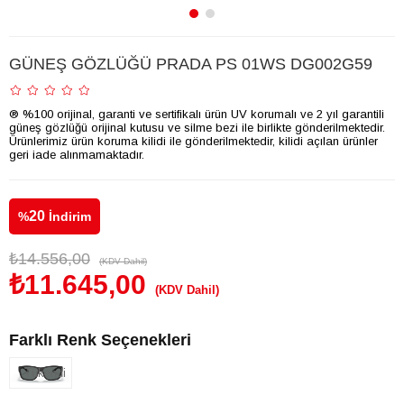
GÜNEŞ GÖZLÜĞÜ PRADA PS 01WS DG002G59
® %100 orijinal, garanti ve sertifikalı ürün UV korumalı ve 2 yıl garantili
güneş gözlüğü orijinal kutusu ve silme bezi ile birlikte gönderilmektedir.
Ürünlerimiz ürün koruma kilidi ile gönderilmektedir, kilidi açılan ürünler
geri iade alınmamaktadır.
20
%
İndirim
₺14.556,00
(KDV Dahil)
₺11.645,00
(KDV Dahil)
Farklı Renk Seçenekleri
Tükendi