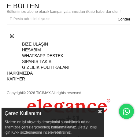
E BÜLTEN
Bültenimize abone olarak kampanyalarımızdan ilk siz haberdar olun!
Gönder
BIZE ULAŞIN
HESABIM
WHATSAPP DESTEK
SIPARIŞ TAKIBI
GIZLILIK POLITIKALARI
HAKKIMIZDA
KARIYER
Copyright© 2026 TİCİMAX All rights reserved.
Çerez Kullanımı
Sizlere en iyi alışveriş deneyimini sunabilmek adına
sitemizde çerezler(cookies) kullanmaktayız. Detaylı bilgi
için Kvkk sözleşmesini inceleyebilirsiniz.