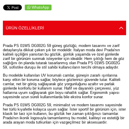
WhatsApp
ÜRÜN ÖZELLIKLERI
Prada PS 01WS DG002G 59 güneş gözlüğü, modern tasarımı ve zarif
detaylarıyla dikkat çeken şık bir modeldir. İtalyan moda devi Prada'nın
kaliteli işçiliğini yansıtan bu gözlük, günlük yaşamda ve özel günlerde
zarif bir görünüm sunmak isteyenler için idealdir. Hem şıklığı hem de göz
sağlığını ön planda tutarak tasarlanmış olan Prada PS 01WS DG002G
59, sofistike duruşu ile stil sahibi kullanıcıların tercihi olmaya adaydır.
Bu modelde kullanılan UV korumalı camlar, güneşin zararlı ışınlarına
karşı etkin bir koruma sağlar, böylece gözlerinizi güvende tutar. Kaliteli
camlar, net bir görüş sağlayarak göz yorgunluğunu azaltır ve parlak
günlerde konforlu bir kullanım sunar. Hafif ve dayanıklı çerçevesi, yüz
hatlarına uyum sağlayarak gün boyu rahatlık sağlar. Ergonomik yapısı
sayesinde uzun süreli kullanımlarda bile ekstra konfor sunar.
Prada PS 01WS DG002G 59, minimalist ve modern tasarımı sayesinde
her türlü kıyafetle kolayca uyum sağlar. İster sportif bir görünüm için, ister
klasik bir tarz için kullanın, bu gözlük her zaman şıklığınızı tamamlar.
Prada'nın ikonik logosuyla tamamlanmış bu model, kaliteyi ve estetiği bir
arada arayan moda tutkunları için vazgeçilmez bir aksesuardır.