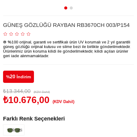
GÜNEŞ GÖZLÜĞÜ RAYBAN RB3670CH 003/P154
® %100 orijinal, garanti ve sertifikalı ürün UV korumalı ve 2 yıl garantili
güneş gözlüğü orijinal kutusu ve silme bezi ile birlikte gönderilmektedir.
Ürünlerimiz ürün koruma kilidi ile gönderilmektedir, kilidi açılan ürünler
geri iade alınmamaktadır.
20
%
İndirim
₺13.344,00
(KDV Dahil)
₺10.676,00
(KDV Dahil)
Farklı Renk Seçenekleri
Tükendi