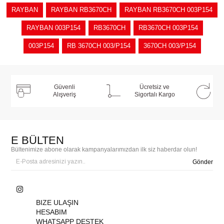
RAYBAN
RAYBAN RB3670CH
RAYBAN RB3670CH 003P154
RAYBAN 003P154
RB3670CH
RB3670CH 003P154
003P154
RB 3670CH 003/P154
3670CH 003/P154
Güvenli
Ücretsiz ve
Alışveriş
Sigortalı Kargo
E BÜLTEN
Bültenimize abone olarak kampanyalarımızdan ilk siz haberdar olun!
Gönder
BIZE ULAŞIN
HESABIM
WHATSAPP DESTEK