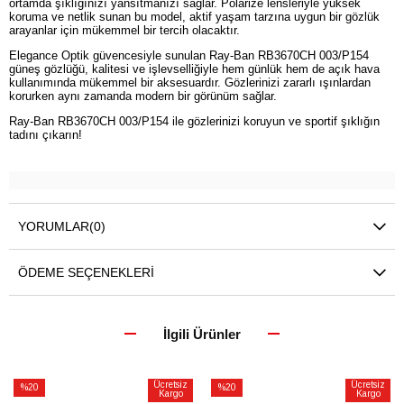
ortamda şıklığınızı yansıtmanızı sağlar. Polarize lensleriyle yüksek
koruma ve netlik sunan bu model, aktif yaşam tarzına uygun bir gözlük
arayanlar için mükemmel bir tercih olacaktır.
Elegance Optik güvencesiyle sunulan Ray-Ban RB3670CH 003/P154
güneş gözlüğü, kalitesi ve işlevselliğiyle hem günlük hem de açık hava
kullanımında mükemmel bir aksesuardır. Gözlerinizi zararlı ışınlardan
korurken aynı zamanda modern bir görünüm sağlar.
Ray-Ban RB3670CH 003/P154 ile gözlerinizi koruyun ve sportif şıklığın
tadını çıkarın!
YORUMLAR
(0)
ÖDEME SEÇENEKLERI
İlgili Ürünler
Ücretsiz
Ücretsiz
%20
%20
Kargo
Kargo