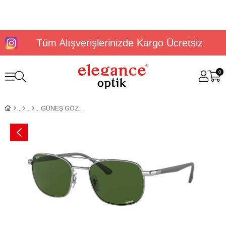
Tüm Alışverişlerinizde Kargo Ücretsiz
0
GÜNEŞ GÖZLÜĞÜ RAYBAN RB3670CH 003/P154