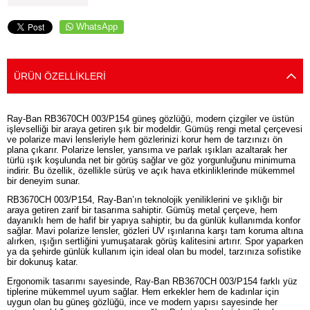
WhatsApp
ÜRÜN ÖZELLIKLERI
Ray-Ban RB3670CH 003/P154 güneş gözlüğü, modern çizgiler ve üstün
işlevselliği bir araya getiren şık bir modeldir. Gümüş rengi metal çerçevesi
ve polarize mavi lensleriyle hem gözlerinizi korur hem de tarzınızı ön
plana çıkarır. Polarize lensler, yansıma ve parlak ışıkları azaltarak her
türlü ışık koşulunda net bir görüş sağlar ve göz yorgunluğunu minimuma
indirir. Bu özellik, özellikle sürüş ve açık hava etkinliklerinde mükemmel
bir deneyim sunar.
RB3670CH 003/P154, Ray-Ban’ın teknolojik yeniliklerini ve şıklığı bir
araya getiren zarif bir tasarıma sahiptir. Gümüş metal çerçeve, hem
dayanıklı hem de hafif bir yapıya sahiptir, bu da günlük kullanımda konfor
sağlar. Mavi polarize lensler, gözleri UV ışınlarına karşı tam koruma altına
alırken, ışığın sertliğini yumuşatarak görüş kalitesini artırır. Spor yaparken
ya da şehirde günlük kullanım için ideal olan bu model, tarzınıza sofistike
bir dokunuş katar.
Ergonomik tasarımı sayesinde, Ray-Ban RB3670CH 003/P154 farklı yüz
tiplerine mükemmel uyum sağlar. Hem erkekler hem de kadınlar için
uygun olan bu güneş gözlüğü, ince ve modern yapısı sayesinde her