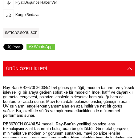
Fiyat Düşünce Haber Ver
Kargo Bedava
SATICIYA SORU SOR
WhatsApp
ÜRÜN ÖZELLIKLERI
Ray-Ban RB3670CH 004/4L54 güneş gözlüğü, modern tasarım ve yüksek
işlevselliği bir araya getiren sofistike bir modeldir. İnce, hafif ve dayanıklı
gri metal çerçevesi, polarize lenslerle birleşerek hem şıklığı hem de
konforu bir arada sunar. Mavi tonlardaki polarize lensler, güneşin zararlı
UV ışınlarını engellerken yansımaları en aza indirir ve net bir görüş
sağlar. Bu, özellikle sürüş ve açık hava etkinliklerinde mükemmel
performans sunar.
RB3670CH 004/4L54 modeli, Ray-Ban’ın yenilikçi polarize lens
teknolojisini zarif tasarımla buluşturan bir gözlüktür. Gri metal çerçeve,
minimalist ve modern bir görünüm sunarken, mavi polarize lensler
parlama ve ışık yansımalarını azaltır. Hem erkekler hem de kadınlar için