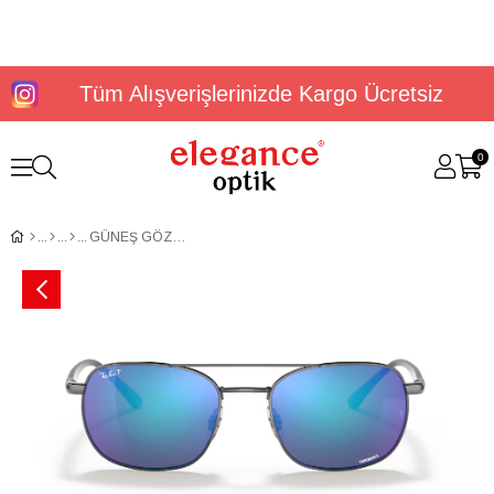
Tüm Alışverişlerinizde Kargo Ücretsiz
0
GÜNEŞ GÖZLÜĞÜ RAYBAN RB3670CH 004/4L54