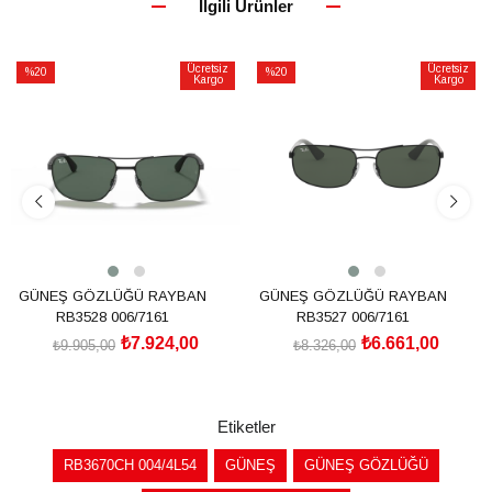
İlgili Ürünler
Ücretsiz
Ücretsiz
%20
%20
Kargo
Kargo
İndirim
İndirim
%20İndirim
%20İndirim
GÜNEŞ GÖZLÜĞÜ RAYBAN
GÜNEŞ GÖZLÜĞÜ RAYBAN
RB3528 006/7161
RB3527 006/7161
₺7.924,00
₺6.661,00
₺9.905,00
₺8.326,00
SEPETE EKLE
SEPETE EKLE
Etiketler
RB3670CH 004/4L54
GÜNEŞ
GÜNEŞ GÖZLÜĞÜ