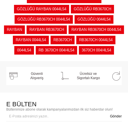
GÖZLÜĞÜ RAYBAN 0044L54
GÖZLÜĞÜ RB3670CH
GÖZLÜĞÜ RB3670CH 0044L54
GÖZLÜĞÜ 0044L54
RAYBAN
RAYBAN RB3670CH
RAYBAN RB3670CH 0044L54
RAYBAN 0044L54
RB3670CH
RB3670CH 0044L54
0044L54
RB 3670CH 004/4L54
3670CH 004/4L54
Güvenli
Ücretsiz ve
Alışveriş
Sigortalı Kargo
E BÜLTEN
Bültenimize abone olarak kampanyalarımızdan ilk siz haberdar olun!
Gönder