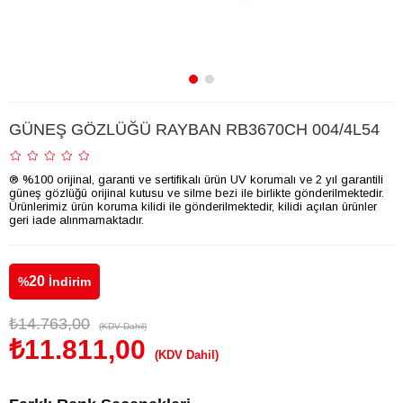
GÜNEŞ GÖZLÜĞÜ RAYBAN RB3670CH 004/4L54
® %100 orijinal, garanti ve sertifikalı ürün UV korumalı ve 2 yıl garantili
güneş gözlüğü orijinal kutusu ve silme bezi ile birlikte gönderilmektedir.
Ürünlerimiz ürün koruma kilidi ile gönderilmektedir, kilidi açılan ürünler
geri iade alınmamaktadır.
20
%
İndirim
₺14.763,00
(KDV Dahil)
₺11.811,00
(KDV Dahil)