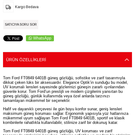
Kargo Bedava
SATICIYA SORU SOR
WhatsApp
ÜRÜN ÖZELLIKLERI
Tom Ford FT0849 6401B güneş gözlüğü, sofistike ve zarif tasarımıyla
dikkat çeken lüks bir aksesuardır. Elegance Optik’in sunduğu bu model,
UV korumalı lensleri sayesinde gözlerinizi güneşin zararlı ışınlarından
güvenle korur. Tom Ford’un prestijli ve modern çizgilerini yansıtan bu
güneş gözlüğü, günlük kullanımda veya özel anlarda tarzınızı
tamamlayan mükemmel bir seçenektir.
Hafif ve dayanıklı çerçevesi ile gün boyu konfor sunar, geniş lensleri
maksimum güneş koruması sağlar. Ergonomik yapısıyla yüz hatlarınıza
mükemmel uyum sağlayan Tom Ford FT0849 6401B, sportif ve klasik
kombinlerle rahatlıkla kullanılabilir, stilinize zarif bir dokunuş katar.
Tom Ford FT0849 6401B güneş gözlüğü, UV koruması ve zarif