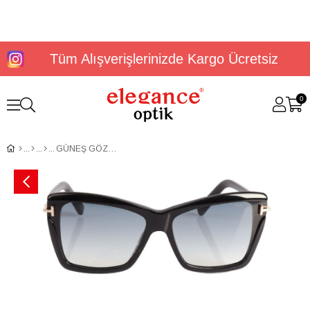
Tüm Alışverişlerinizde Kargo Ücretsiz
0
GÜNEŞ GÖZLÜĞÜ TOMFORD FT08496401B