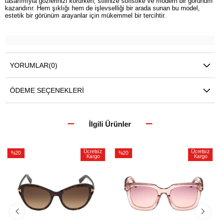
tasarımıyla gözlerinizi korurken, stilinize sofistike ve modern bir görünüm
kazandırır. Hem şıklığı hem de işlevselliği bir arada sunan bu model,
estetik bir görünüm arayanlar için mükemmel bir tercihtir.
YORUMLAR
(0)
ÖDEME SEÇENEKLERI
İlgili Ürünler
Ücretsiz
Ücretsiz
%20
%20
Kargo
Kargo
İndirim
İndirim
%20İndirim
%20İndirim