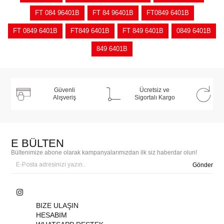
FT 084 96401B
FT 84 96401B
FT0849 6401B
FT 0849 6401B
FT849 6401B
FT 849 6401B
0849 6401B
849 6401B
Güvenli
Ücretsiz ve
Alışveriş
Sigortalı Kargo
E BÜLTEN
Bültenimize abone olarak kampanyalarımızdan ilk siz haberdar olun!
Gönder
BIZE ULAŞIN
HESABIM