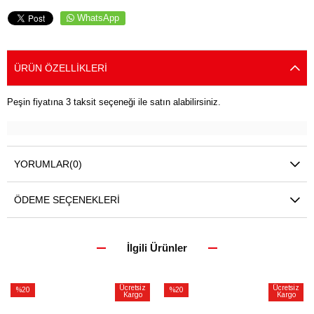
WhatsApp
ÜRÜN ÖZELLIKLERI
Peşin fiyatına 3 taksit seçeneği ile satın alabilirsiniz.
YORUMLAR
(0)
ÖDEME SEÇENEKLERI
İlgili Ürünler
Ücretsiz
Ücretsiz
%20
%20
Kargo
Kargo
İndirim
İndirim