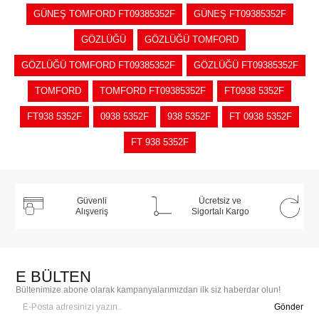
GÜNEŞ TOMFORD FT09385352F
GÜNEŞ FT09385352F
GÖZLÜĞÜ
GÖZLÜĞÜ TOMFORD
GÖZLÜĞÜ TOMFORD FT09385352F
GÖZLÜĞÜ FT09385352F
TOMFORD
TOMFORD FT09385352F
FT0938 5352F
FT938 5352F
0938 5352F
938 5352F
FT 0938 5352F
FT 938 5352F
Güvenli
Ücretsiz ve
Alışveriş
Sigortalı Kargo
E BÜLTEN
Bültenimize abone olarak kampanyalarımızdan ilk siz haberdar olun!
Gönder