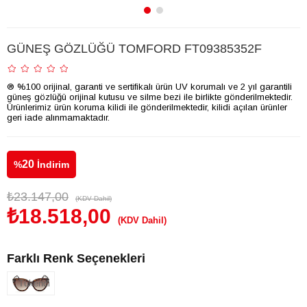
GÜNEŞ GÖZLÜĞÜ TOMFORD FT09385352F
® %100 orijinal, garanti ve sertifikalı ürün UV korumalı ve 2 yıl garantili
güneş gözlüğü orijinal kutusu ve silme bezi ile birlikte gönderilmektedir.
Ürünlerimiz ürün koruma kilidi ile gönderilmektedir, kilidi açılan ürünler
geri iade alınmamaktadır.
20
%
İndirim
₺23.147,00
(KDV Dahil)
₺18.518,00
(KDV Dahil)
Farklı Renk Seçenekleri
Tükendi