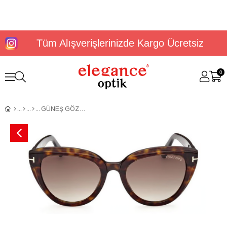
Tüm Alışverişlerinizde Kargo Ücretsiz
0
GÜNEŞ GÖZLÜĞÜ TOMFORD FT09385352F