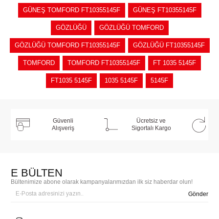
GÜNEŞ TOMFORD FT10355145F
GÜNEŞ FT10355145F
GÖZLÜĞÜ
GÖZLÜĞÜ TOMFORD
GÖZLÜĞÜ TOMFORD FT10355145F
GÖZLÜĞÜ FT10355145F
TOMFORD
TOMFORD FT10355145F
FT 1035 5145F
FT1035 5145F
1035 5145F
5145F
Güvenli
Ücretsiz ve
Alışveriş
Sigortalı Kargo
E BÜLTEN
Bültenimize abone olarak kampanyalarımızdan ilk siz haberdar olun!
Gönder