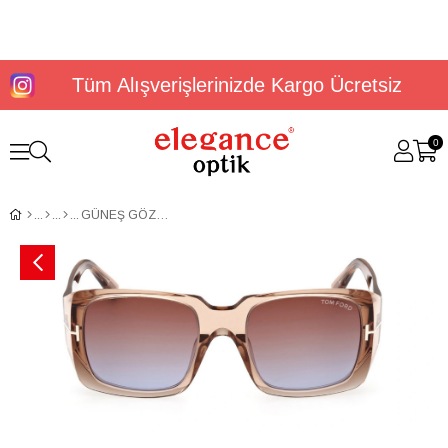
Tüm Alışverişlerinizde Kargo Ücretsiz
0
GÜNEŞ GÖZLÜĞÜ TOMFORD FT10355145F