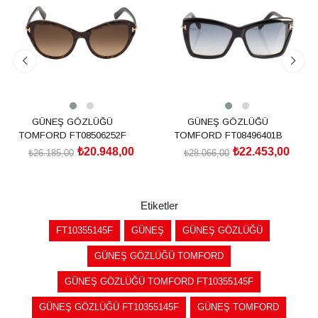
%20İndirim
%20İndirim
GÜNEŞ GÖZLÜĞÜ
GÜNEŞ GÖZLÜĞÜ
TOMFORD FT08506252F
TOMFORD FT08496401B
₺20.948,00
₺22.453,00
₺26.185,00
₺28.066,00
SEPETE EKLE
SEPETE EKLE
Etiketler
FT10355145F
GÜNEŞ
GÜNEŞ GÖZLÜĞÜ
GÜNEŞ GÖZLÜĞÜ TOMFORD
GÜNEŞ GÖZLÜĞÜ TOMFORD FT10355145F
GÜNEŞ GÖZLÜĞÜ FT10355145F
GÜNEŞ TOMFORD