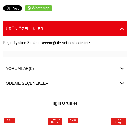
WhatsApp
ÜRÜN ÖZELLIKLERI
Peşin fiyatına 3 taksit seçeneği ile satın alabilirsiniz.
YORUMLAR
(0)
ÖDEME SEÇENEKLERI
İlgili Ürünler
Ücretsiz
Ücretsiz
%20
%20
Kargo
Kargo
İndirim
İndirim