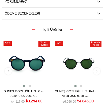
YORUMLAR
(0)
ÖDEME SEÇENEKLERI
İlgili Ürünler
Ücretsiz
Ücretsiz
%20
%20
Kargo
Kargo
İndirim
İndirim
%20İndirim
%20İndirim
GÜNEŞ GÖZLÜĞÜ U.S. Polo
GÜNEŞ GÖZLÜĞÜ U.S. Polo
Assn USS 0063 C9
Assn USS 0288 C2
₺3.294,00
₺4.845,00
₺4.117,00
₺6.056,00
SEPETE EKLE
SEPETE EKLE