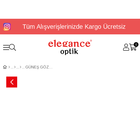
Tüm Alışverişlerinizde Kargo Ücretsiz
0
GÜNEŞ GÖZLÜĞÜ U.S. POLO ASSN. USS 0026 C5