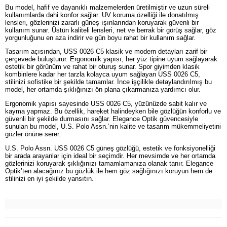
Bu model, hafif ve dayanıklı malzemelerden üretilmiştir ve uzun süreli
kullanımlarda dahi konfor sağlar. UV koruma özelliği ile donatılmış
lensleri, gözlerinizi zararlı güneş ışınlarından koruyarak güvenli bir
kullanım sunar. Üstün kaliteli lensleri, net ve berrak bir görüş sağlar, göz
yorgunluğunu en aza indirir ve gün boyu rahat bir kullanım sağlar.
Tasarım açısından, USS 0026 C5 klasik ve modern detayları zarif bir
çerçevede buluşturur. Ergonomik yapısı, her yüz tipine uyum sağlayarak
estetik bir görünüm ve rahat bir oturuş sunar. Spor giyimden klasik
kombinlere kadar her tarzla kolayca uyum sağlayan USS 0026 C5,
stilinizi sofistike bir şekilde tamamlar. İnce işçilikle detaylandırılmış bu
model, her ortamda şıklığınızı ön plana çıkarmanıza yardımcı olur.
Ergonomik yapısı sayesinde USS 0026 C5, yüzünüzde sabit kalır ve
kayma yapmaz. Bu özellik, hareket halindeyken bile gözlüğün konforlu ve
güvenli bir şekilde durmasını sağlar. Elegance Optik güvencesiyle
sunulan bu model, U.S. Polo Assn.’nin kalite ve tasarım mükemmeliyetini
gözler önüne serer.
U.S. Polo Assn. USS 0026 C5 güneş gözlüğü, estetik ve fonksiyonelliği
bir arada arayanlar için ideal bir seçimdir. Her mevsimde ve her ortamda
gözlerinizi koruyarak şıklığınızı tamamlamanıza olanak tanır. Elegance
Optik’ten alacağınız bu gözlük ile hem göz sağlığınızı koruyun hem de
stilinizi en iyi şekilde yansıtın.