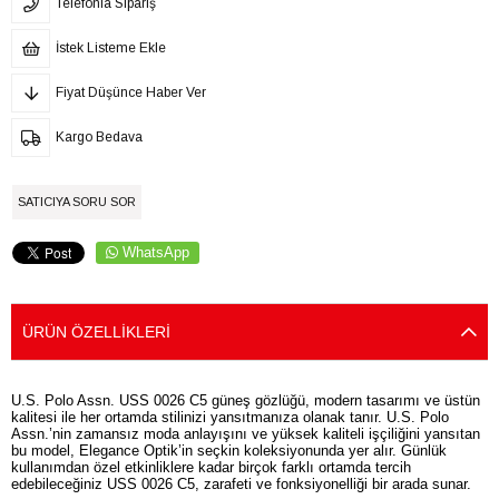
Telefonla Sipariş
İstek Listeme Ekle
Fiyat Düşünce Haber Ver
Kargo Bedava
SATICIYA SORU SOR
WhatsApp
ÜRÜN ÖZELLIKLERI
U.S. Polo Assn. USS 0026 C5 güneş gözlüğü, modern tasarımı ve üstün
kalitesi ile her ortamda stilinizi yansıtmanıza olanak tanır. U.S. Polo
Assn.’nin zamansız moda anlayışını ve yüksek kaliteli işçiliğini yansıtan
bu model, Elegance Optik’in seçkin koleksiyonunda yer alır. Günlük
kullanımdan özel etkinliklere kadar birçok farklı ortamda tercih
edebileceğiniz USS 0026 C5, zarafeti ve fonksiyonelliği bir arada sunar.