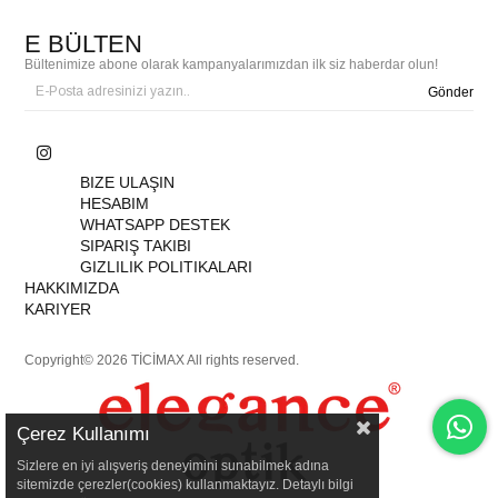
E BÜLTEN
Bültenimize abone olarak kampanyalarımızdan ilk siz haberdar olun!
Gönder
BIZE ULAŞIN
HESABIM
WHATSAPP DESTEK
SIPARIŞ TAKIBI
GIZLILIK POLITIKALARI
HAKKIMIZDA
KARIYER
Copyright© 2026 TİCİMAX All rights reserved.
Çerez Kullanımı
Sizlere en iyi alışveriş deneyimini sunabilmek adına
sitemizde çerezler(cookies) kullanmaktayız. Detaylı bilgi