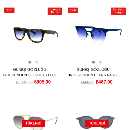
SEPETE EKLE
SEPETE EKLE
Ücretsiz
Ücretsiz
%30
%30
Kargo
Kargo
İndirim
İndirim
%30İndirim
%30İndirim
GÜNEŞ GÖZLÜĞÜ
GÜNEŞ GÖZLÜĞÜ
INDEPENDENT I0090T.TRT.009
INDEPENDENT I0026.49.022
₺805,00
₺467,00
₺1.149,00
₺666,00
SEPETE EKLE
SEPETE EKLE
TÜKENDI
TÜKENDI