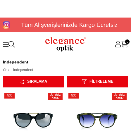
Tüm Alışverişlerinizde Kargo Ücretsiz
0
Independent
Independent
SIRALAMA
FILTRELEME
Ücretsiz
Ücretsiz
%30
%30
Kargo
Kargo
İndirim
İndirim
%30İndirim
%30İndirim