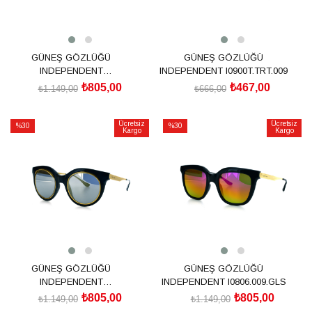
GÜNEŞ GÖZLÜĞÜ
GÜNEŞ GÖZLÜĞÜ
INDEPENDENT
INDEPENDENT I0900T.TRT.009
I0916Z.143.LTH
₺805,00
₺467,00
₺1.149,00
₺666,00
SEPETE EKLE
SEPETE EKLE
Ücretsiz
Ücretsiz
%30
%30
Kargo
Kargo
İndirim
İndirim
%30İndirim
%30İndirim
GÜNEŞ GÖZLÜĞÜ
GÜNEŞ GÖZLÜĞÜ
INDEPENDENT
INDEPENDENT I0806.009.GLS
I0807M.009.071
₺805,00
₺805,00
₺1.149,00
₺1.149,00