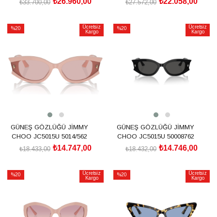
₺26.960,00
₺22.058,00
₺33.700,00
₺27.572,00
SEPETE EKLE
SEPETE EKLE
Ücretsiz
Ücretsiz
%20
%20
Kargo
Kargo
İndirim
İndirim
%20İndirim
%20İndirim
GÜNEŞ GÖZLÜĞÜ JİMMY
GÜNEŞ GÖZLÜĞÜ JİMMY
CHOO JC5015U 5014/562
CHOO JC5015U 50008762
₺14.747,00
₺14.746,00
₺18.433,00
₺18.432,00
SEPETE EKLE
SEPETE EKLE
Ücretsiz
Ücretsiz
%20
%20
Kargo
Kargo
İndirim
İndirim
%20İndirim
%20İndirim