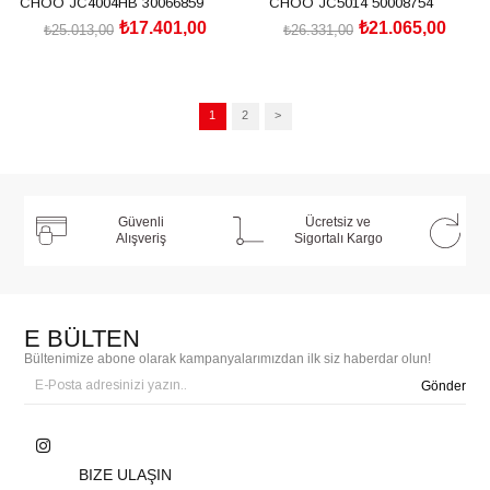
CHOO JC4004HB 30066859
CHOO JC5014 50008754
₺17.401,00
₺21.065,00
₺25.013,00
₺26.331,00
1
2
>
Güvenli
Ücretsiz ve
Alışveriş
Sigortalı Kargo
E BÜLTEN
Bültenimize abone olarak kampanyalarımızdan ilk siz haberdar olun!
Gönder
BIZE ULAŞIN