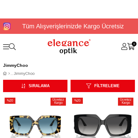
Tüm Alışverişlerinizde Kargo Ücretsiz
0
JimmyChoo
JimmyChoo
SIRALAMA
FILTRELEME
Ücretsiz
Ücretsiz
%20
%20
Kargo
Kargo
İndirim
İndirim
%20İndirim
%20İndirim