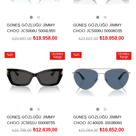
GÜNEŞ GÖZLÜĞÜ JİMMY
GÜNEŞ GÖZLÜĞÜ JİMMY
CHOO JC5006U 50041955
CHOO JC5006U 50008G55
₺18.958,00
₺18.958,00
₺23.697,00
₺23.697,00
SEPETE EKLE
SEPETE EKLE
Ücretsiz
Ücretsiz
%20
%20
Kargo
Kargo
İndirim
İndirim
%20İndirim
%20İndirim
GÜNEŞ GÖZLÜĞÜ JİMMY
GÜNEŞ GÖZLÜĞÜ JİMMY
CHOO JC5011U 50008755
CHOO JC4002B 30188060
₺12.639,00
₺16.852,00
₺15.798,00
₺21.064,00