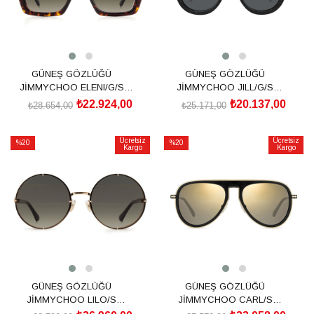
GÜNEŞ GÖZLÜĞÜ
GÜNEŞ GÖZLÜĞÜ
JİMMYCHOO ELENI/G/S
JİMMYCHOO JILL/G/S
20423208653HA
203311DXF54IR
₺22.924,00
₺20.137,00
₺28.654,00
₺25.171,00
SEPETE EKLE
SEPETE EKLE
Ücretsiz
Ücretsiz
%20
%20
Kargo
Kargo
İndirim
İndirim
%20İndirim
%20İndirim
GÜNEŞ GÖZLÜĞÜ
GÜNEŞ GÖZLÜĞÜ
JİMMYCHOO LILO/S
JİMMYCHOO CARL/S
202736QUM58HA
20082680756K1