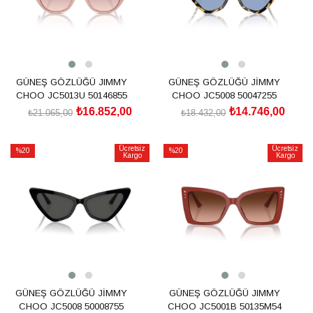
GÜNEŞ GÖZLÜĞÜ JIMMY
GÜNEŞ GÖZLÜĞÜ JİMMY
CHOO JC5013U 50146855
CHOO JC5008 50047255
₺16.852,00
₺14.746,00
₺21.065,00
₺18.432,00
SEPETE EKLE
SEPETE EKLE
Ücretsiz
Ücretsiz
%20
%20
Kargo
Kargo
İndirim
İndirim
%20İndirim
%20İndirim
GÜNEŞ GÖZLÜĞÜ JİMMY
GÜNEŞ GÖZLÜĞÜ JIMMY
CHOO JC5008 50008755
CHOO JC5001B 50135M54