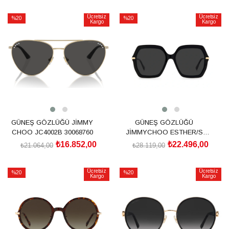
SEPETE EKLE
SEPETE EKLE
Ücretsiz
Ücretsiz
%20
%20
Kargo
Kargo
İndirim
İndirim
%20İndirim
%20İndirim
GÜNEŞ GÖZLÜĞÜ JİMMY
GÜNEŞ GÖZLÜĞÜ
CHOO JC4002B 30068760
JİMMYCHOO ESTHER/S
20526980757IR
₺16.852,00
₺22.496,00
₺21.064,00
₺28.119,00
SEPETE EKLE
SEPETE EKLE
Ücretsiz
Ücretsiz
%20
%20
Kargo
Kargo
İndirim
İndirim
%20İndirim
%20İndirim