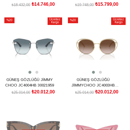
₺14.746,00
₺15.799,00
₺18.432,00
₺19.748,00
SEPETE EKLE
SEPETE EKLE
Ücretsiz
Ücretsiz
%20
%20
Kargo
Kargo
İndirim
İndirim
%20İndirim
%20İndirim
GÜNEŞ GÖZLÜĞÜ JİMMY
GÜNEŞ GÖZLÜĞÜ
CHOO JC4004HB 30021959
JİMMYCHOO JC4003HB
30061353
₺20.012,00
₺20.012,00
₺25.014,00
₺25.014,00
SEPETE EKLE
SEPETE EKLE