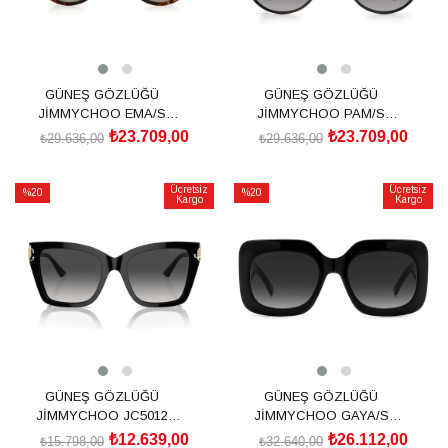
GÜNEŞ GÖZLÜĞÜ
GÜNEŞ GÖZLÜĞÜ
JİMMYCHOO EMA/S
JİMMYCHOO PAM/S
20465408655HA
2042362F7579O
₺23.709,00
₺23.709,00
₺29.636,00
₺29.636,00
SEPETE EKLE
SEPETE EKLE
Ücretsiz
Ücretsiz
%20
%20
Kargo
Kargo
İndirim
İndirim
%20İndirim
%20İndirim
GÜNEŞ GÖZLÜĞÜ
GÜNEŞ GÖZLÜĞÜ
JİMMYCHOO JC5012
JİMMYCHOO GAYA/S
50008G54
205757807549O
₺12.639,00
₺26.112,00
₺15.798,00
₺32.640,00