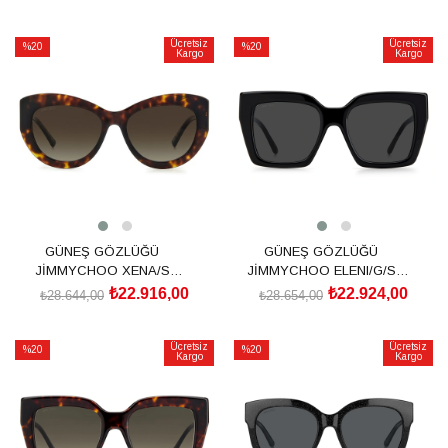
SEPETE EKLE
SEPETE EKLE
Ücretsiz
Ücretsiz
%20
%20
Kargo
Kargo
İndirim
İndirim
%20İndirim
%20İndirim
GÜNEŞ GÖZLÜĞÜ
GÜNEŞ GÖZLÜĞÜ
JİMMYCHOO XENA/S
JİMMYCHOO ELENI/G/S
20526008654HA
20423280753IR
₺22.916,00
₺22.924,00
₺28.644,00
₺28.654,00
SEPETE EKLE
SEPETE EKLE
Ücretsiz
Ücretsiz
%20
%20
Kargo
Kargo
İndirim
İndirim
%20İndirim
%20İndirim