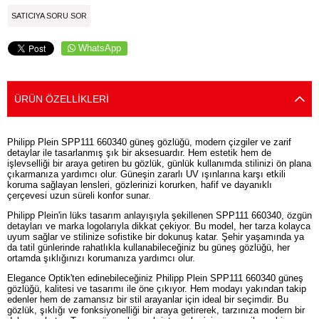
SATICIYA SORU SOR
WhatsApp
ÜRÜN ÖZELLIKLERI
Philipp Plein SPP111 660340 güneş gözlüğü, modern çizgiler ve zarif
detaylar ile tasarlanmış şık bir aksesuardır. Hem estetik hem de
işlevselliği bir araya getiren bu gözlük, günlük kullanımda stilinizi ön plana
çıkarmanıza yardımcı olur. Güneşin zararlı UV ışınlarına karşı etkili
koruma sağlayan lensleri, gözlerinizi korurken, hafif ve dayanıklı
çerçevesi uzun süreli konfor sunar.
Philipp Plein'in lüks tasarım anlayışıyla şekillenen SPP111 660340, özgün
detayları ve marka logolarıyla dikkat çekiyor. Bu model, her tarza kolayca
uyum sağlar ve stilinize sofistike bir dokunuş katar. Şehir yaşamında ya
da tatil günlerinde rahatlıkla kullanabileceğiniz bu güneş gözlüğü, her
ortamda şıklığınızı korumanıza yardımcı olur.
Elegance Optik'ten edinebileceğiniz Philipp Plein SPP111 660340 güneş
gözlüğü, kalitesi ve tasarımı ile öne çıkıyor. Hem modayı yakından takip
edenler hem de zamansız bir stil arayanlar için ideal bir seçimdir. Bu
gözlük, şıklığı ve fonksiyonelliği bir araya getirerek, tarzınıza modern bir