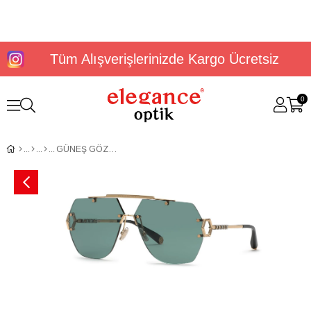
Tüm Alışverişlerinizde Kargo Ücretsiz
0
GÜNEŞ GÖZLÜĞÜ PHİLİPP PLEİN SPP111 660340