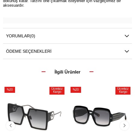
dokunuş katar. Tarzını öne çıkarmak isteyenler için vazgeçilmez bir
aksesuardır.
YORUMLAR
(0)
ÖDEME SEÇENEKLERI
İlgili Ürünler
Ücretsiz
Ücretsiz
%20
%20
Kargo
Kargo
İndirim
İndirim
%20İndirim
%20İndirim