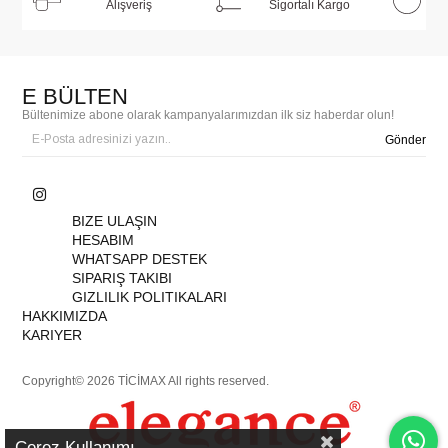
Alışveriş
Sigortalı Kargo
E BÜLTEN
Bültenimize abone olarak kampanyalarımızdan ilk siz haberdar olun!
Gönder
BIZE ULAŞIN
HESABIM
WHATSAPP DESTEK
SIPARIŞ TAKIBI
GIZLILIK POLITIKALARI
HAKKIMIZDA
KARIYER
Copyright© 2026 TİCİMAX All rights reserved.
Çerez Kullanımı