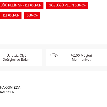
ÜĞÜ PLEİN SPP111 668FCF
GÖZLÜĞÜ PLEİN 668FCF
111 668FCF
668FCF
Ücretsiz Ölçü
%100 Müşteri
Değişimi ve Bakım
Memnuniyeti
HAKKIMIZDA
KARIYER