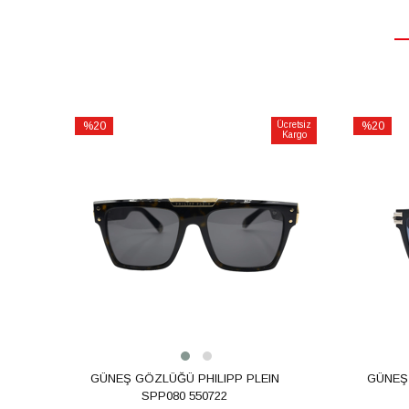
%20
Ücretsiz
%20
Kargo
İndirim
İndirim
%20İndirim
%20İndiri
GÜNEŞ GÖZLÜĞÜ PHILIPP PLEIN
GÜNEŞ
SPP080 550722