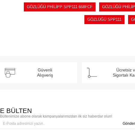
GÖZLÜĞÜ PHİLİPP SPP111 668FCF
GÖZLÜĞÜ PHİLİP
GÖZLÜĞÜ SPP111
G
Güvenli
Ücretsiz 
Alışveriş
Sigortalı K
E BÜLTEN
Bültenimize abone olarak kampanyalarımızdan ilk siz haberdar olun!
Gönder