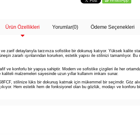
WhatsApp
Ürün Özellikleri
Yorumlar
(0)
Ödeme Seçenekleri
zarif detaylarıyla tarzınıza sofistike bir dokunuş katıyor. Yüksek kalite stand
neşin zararlı ışınlarından korurken, estetik yapısı ile stilinizi tamamlıyor. Bu
ve konforlu bir yapıya sahiptir. Modern ve sofistike çizgileri ile her ortamda
kaliteli malzemeleri sayesinde uzun yıllar kullanım imkanı sunar.
68FCF, stilinize lüks bir dokunuş katmak için mükemmel bir seçimdir. Göz alıc
çıkıyor. Hem estetik hem de fonksiyonel olan bu gözlük, modayı ve konforu bir a