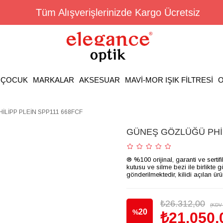
Tüm Alışverişlerinizde Kargo Ücretsiz
ÇOCUK
MARKALAR
AKSESUAR
MAVİ-MOR IŞIK FİLTRESİ
O
LİPP PLEİN SPP111 668FCF
GÜNEŞ GÖZLÜĞÜ PHİL
® %100 orijinal, garanti ve sertif
kutusu ve silme bezi ile birlikte 
gönderilmektedir, kilidi açılan ür
₺26.312,00
(KDV 
20
%
₺21.050,