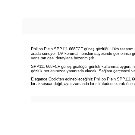
Philipp Plein SPP111 668FCF güneş gözlüğü, lüks tasarımı ve 
arada sunuyor. UV korumalı lensleri sayesinde gözlerinizi gü
yansıtan özel detaylarla bezenmiştir.
SPP111 668FCF güneş gözlüğü, günlük kullanıma uygun, hafif 
gözlük her anınızda yanınızda olacak. Sağlam çerçevesi ve 
Elegance Optik'ten edinebileceğiniz Philipp Plein SPP111 6
bir aksesuar değil, aynı zamanda bir stil ifadesi olarak öne 