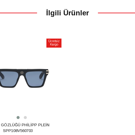
İlgili Ürünler
Ücretsiz
Kargo
m
 GÖZLÜĞÜ PHİLİPP PLEİN
SPP108V560703