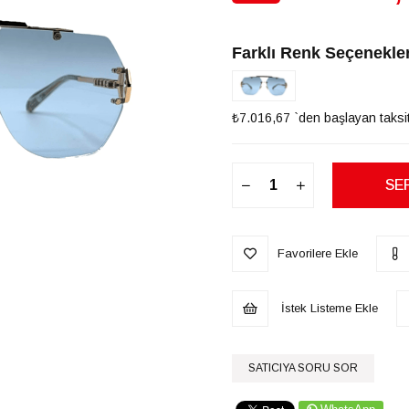
İndirim
Farklı Renk Seçenekler
₺7.016,67
`den başlayan taksit
Favorilere Ekle
İstek Listeme Ekle
SATICIYA SORU SOR