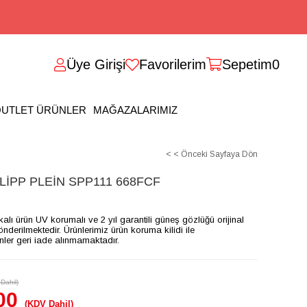
Üye Girişi
Favorilerim
Sepetim
0
UTLET ÜRÜNLER
MAĞAZALARIMIZ
< < Önceki Sayfaya Dön
İPP PLEİN SPP111 668FCF
ikalı ürün UV korumalı ve 2 yıl garantili güneş gözlüğü orijinal
gönderilmektedir. Ürünlerimiz ürün koruma kilidi ile
ünler geri iade alınmamaktadır.
Dahil)
00
(KDV Dahil)