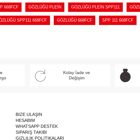
P 668FCF
GÖZLÜĞÜ PLEİN
GÖZLÜĞÜ PLEİN SPP111
GÖZL
ÖZLÜĞÜ SPP111 668FCF
GÖZLÜĞÜ 668FCF
SPP 111 668FCF
ve
Kolay İade ve
argo
Değişim
BIZE ULAŞIN
HESABIM
WHATSAPP DESTEK
SIPARIŞ TAKIBI
GIZLILIK POLITIKALARI