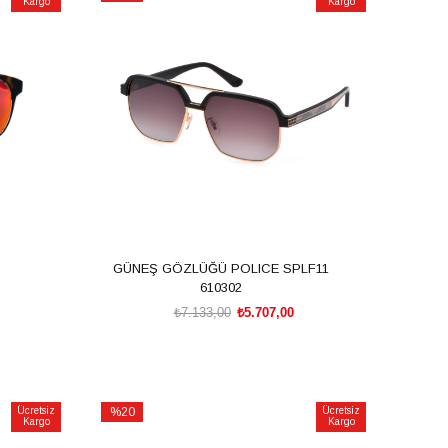
Kargo
Kargo
İndirim
%20İndirim
GÜNEŞ GÖZLÜĞÜ POLICE SPLF11
610302
₺7.133,00
₺5.707,00
SEPETE EKLE
Ücretsiz
%20
Ücretsiz
Kargo
Kargo
İndirim