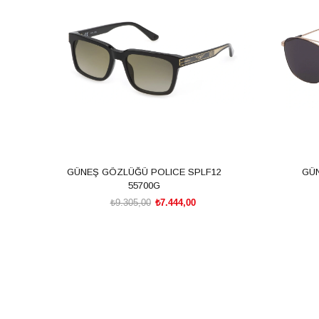
%20İndirim
%20İndiri
GÜNEŞ GÖZLÜĞÜ POLICE SPLF12
GÜ
55700G
₺9.305,00
₺7.444,00
SEPETE EKLE