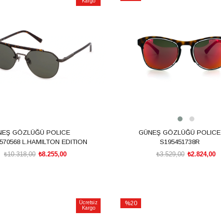
Kargo
İndirim
m
%20İndirim
NEŞ GÖZLÜĞÜ POLICE
GÜNEŞ GÖZLÜĞÜ POLICE
70568 L.HAMILTON EDITION
S195451738R
₺10.318,00
₺8.255,00
₺3.529,00
₺2.824,00
SEPETE EKLE
SEPETE EKLE
Ücretsiz
%20
Kargo
İndirim