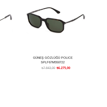
%20İndirim
GÜNEŞ GÖZLÜĞÜ POLICE
SPLF67M550722
₺7.843,00
₺6.275,00
SEPETE EKLE