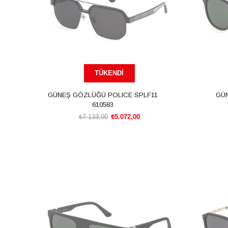
TÜKENDI
GÜNEŞ GÖZLÜĞÜ POLICE SPLF11
GÜ
610583
₺7.133,00
₺5.072,00