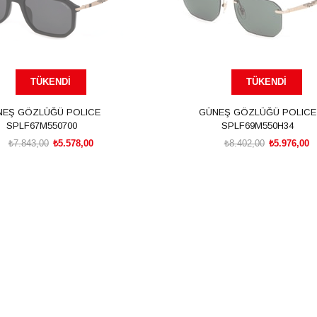
TÜKENDI
TÜKENDI
NEŞ GÖZLÜĞÜ POLICE
GÜNEŞ GÖZLÜĞÜ POLICE
SPLF67M550700
SPLF69M550H34
₺7.843,00
₺5.578,00
₺8.402,00
₺5.976,00