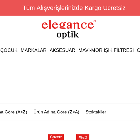
Tüm Alışverişlerinizde Kargo Ücretsiz
ÇOCUK
MARKALAR
AKSESUAR
MAVİ-MOR IŞIK FİLTRESİ
O
na Göre (A>Z)
Ürün Adına Göre (Z<A)
Stoktakiler
Ücretsiz
%20