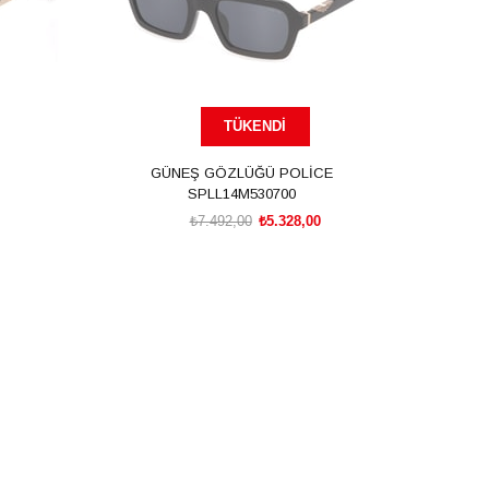
TÜKENDI
GÜNEŞ GÖZLÜĞÜ POLİCE
SPLL14M530700
₺7.492,00
₺5.328,00