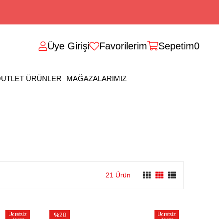
Üye Girişi
Favorilerim
Sepetim
0
UTLET ÜRÜNLER
MAĞAZALARIMIZ
21 Ürün
Ücretsiz
%20
Ücretsiz