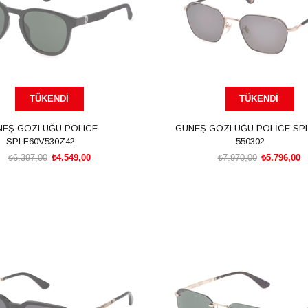
TÜKENDI
TÜKENDI
NEŞ GÖZLÜĞÜ POLICE
GÜNEŞ GÖZLÜĞÜ POLİCE SP
SPLF60V530Z42
550302
₺6.397,00
₺4.549,00
₺7.970,00
₺5.796,00