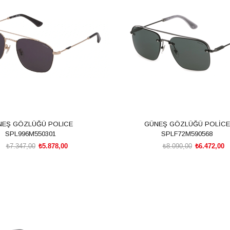
m
%20İndirim
NEŞ GÖZLÜĞÜ POLICE
GÜNEŞ GÖZLÜĞÜ POLİCE
SPL996M550301
SPLF72M590568
₺7.347,00
₺5.878,00
₺8.090,00
₺6.472,00
SEPETE EKLE
SEPETE EKLE