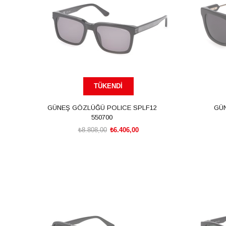
TÜKENDI
GÜNEŞ GÖZLÜĞÜ POLICE SPLF12
GÜ
550700
₺8.808,00
₺6.406,00