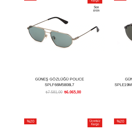
Kargo
İndirim
İndirim
Son
%20İndirim
%20İndiri
ürün
GÜNEŞ GÖZLÜĞÜ POLICE
GÜ
SPLF66M5808L7
SPLE19M5
₺7.581,00
₺6.065,00
SEPETE EKLE
%20
Ücretsiz
%20
Kargo
İndirim
İndirim