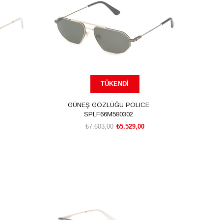
TÜKENDI
GÜNEŞ GÖZLÜĞÜ POLICE
SPLF66M580302
₺7.603,00
₺5.529,00