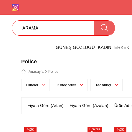
GÜNEŞ GÖZLÜĞÜ
KADIN
ERKEK
Police
Anasayfa
Police
Filtreler
Kategoriler
Tedarikçi
Fiyata Göre (Artan)
Fiyata Göre (Azalan)
Ürün Adı
%20
Ücretsiz
%20