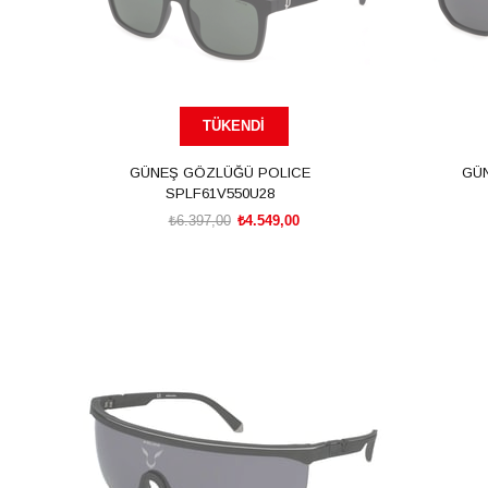
TÜKENDI
GÜNEŞ GÖZLÜĞÜ POLICE
GÜ
SPLF61V550U28
₺6.397,00
₺4.549,00