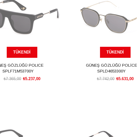
TÜKENDI
TÜKENDI
NEŞ GÖZLÜĞÜ POLICE
GÜNEŞ GÖZLÜĞÜ POLİCE
SPLF71M53700Y
SPLD4653300Y
₺7.365,00
₺5.237,00
₺7.742,00
₺5.631,00