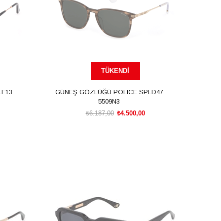
TÜKENDI
LF13
GÜNEŞ GÖZLÜĞÜ POLICE SPLD47
5509N3
₺6.187,00
₺4.500,00