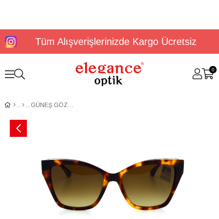
Tüm Alışverişlerinizde Kargo Ücretsiz
0
GÜNEŞ GÖZLÜĞÜ U.S. Polo Assn USS 0298 C2