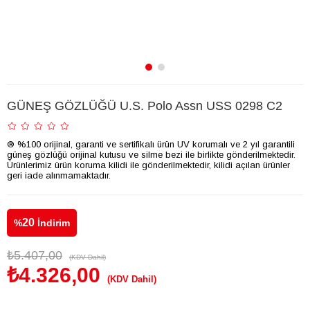
GÜNEŞ GÖZLÜĞÜ U.S. Polo Assn USS 0298 C2
® %100 orijinal, garanti ve sertifikalı ürün UV korumalı ve 2 yıl garantili
güneş gözlüğü orijinal kutusu ve silme bezi ile birlikte gönderilmektedir.
Ürünlerimiz ürün koruma kilidi ile gönderilmektedir, kilidi açılan ürünler
geri iade alınmamaktadır.
20
%
İndirim
₺5.407,00
(KDV Dahil)
₺4.326,00
(KDV Dahil)