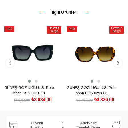
İlgili Ürünler
Ücretsiz
Ücretsiz
%20
%20
Kargo
Kargo
İndirim
İndirim
%20İndirim
%20İndirim
GÜNEŞ GÖZLÜĞÜ U.S. Polo
GÜNEŞ GÖZLÜĞÜ U.S. Polo
Assn USS 0281 C1
Assn USS 0293 C1
₺3.634,00
₺4.326,00
₺4.542,00
₺5.407,00
SEPETE EKLE
SEPETE EKLE
Güvenli
Ücretsiz ve
Alışveriş
Sigortalı Kargo