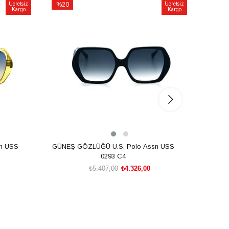
Ücretsiz
%20
Ücretsiz
%20
Kargo
Kargo
İndirim
İndirim
%20İndirim
%20İnd
n USS
GÜNEŞ GÖZLÜĞÜ U.S. Polo Assn USS
GÜNEŞ
0293 C4
₺5.407,00
₺4.326,00
SEPETE EKLE