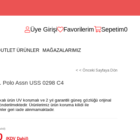
Üye Girişi
Favorilerim
Sepetim
0
UTLET ÜRÜNLER
MAĞAZALARIMIZ
< < Önceki Sayfaya Dön
Polo Assn USS 0298 C4
ikalı ürün UV korumalı ve 2 yıl garantili güneş gözlüğü orijinal
gönderilmektedir. Ürünlerimiz ürün koruma kilidi ile
ünler geri iade alınmamaktadır.
hil)
0
(KDV Dahil)