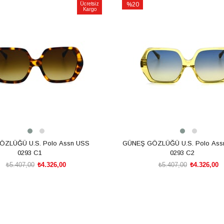
Ücretsiz
%20
Kargo
İndirim
m
%20İndirim
ZLÜĞÜ U.S. Polo Assn USS
GÜNEŞ GÖZLÜĞÜ U.S. Polo Ass
0293 C1
0293 C2
₺5.407,00
₺4.326,00
₺5.407,00
₺4.326,00
SEPETE EKLE
SEPETE EKLE