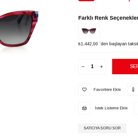
İndirim
Farklı Renk Seçenekler
₺1.442,00
`den başlayan taksit
Favorilere Ekle
İstek Listeme Ekle
SATICIYA SORU SOR