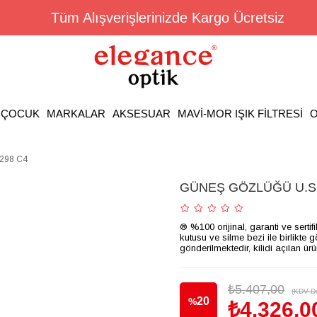
Tüm Alışverişlerinizde Kargo Ücretsiz
ÇOCUK
MARKALAR
AKSESUAR
MAVİ-MOR IŞIK FİLTRESİ
O
298 C4
GÜNEŞ GÖZLÜĞÜ U.S. 
® %100 orijinal, garanti ve sertif
kutusu ve silme bezi ile birlikte 
gönderilmektedir, kilidi açılan ür
₺5.407,00
(KDV Da
20
%
₺4.326,0