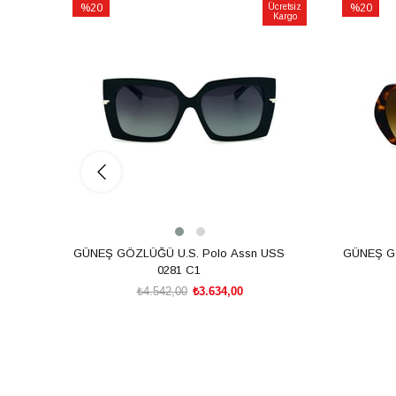
%20
Ücretsiz
%20
Kargo
İndirim
İndirim
%20İndirim
%20İndiri
GÜNEŞ GÖZLÜĞÜ U.S. Polo Assn USS
GÜNEŞ GÖ
0281 C1
₺4.542,00
₺3.634,00
SEPETE EKLE