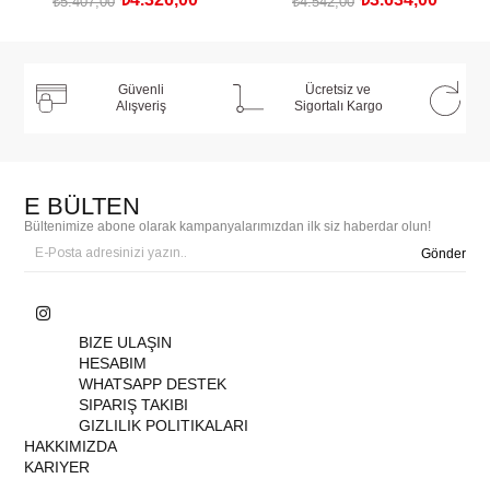
₺5.407,00
₺4.542,00
SEPETE EKLE
SEPETE EKLE
Güvenli
Ücretsiz ve
Alışveriş
Sigortalı Kargo
E BÜLTEN
Bültenimize abone olarak kampanyalarımızdan ilk siz haberdar olun!
Gönder
BIZE ULAŞIN
HESABIM
WHATSAPP DESTEK
SIPARIŞ TAKIBI
GIZLILIK POLITIKALARI
HAKKIMIZDA
KARIYER