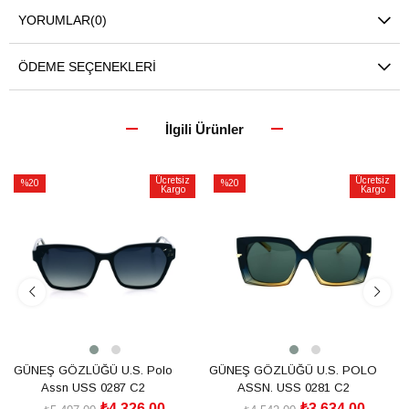
YORUMLAR
(0)
ÖDEME SEÇENEKLERI
İlgili Ürünler
Ücretsiz
Ücretsiz
%20
%20
Kargo
Kargo
İndirim
İndirim
%20İndirim
%20İndirim
GÜNEŞ GÖZLÜĞÜ U.S. Polo
GÜNEŞ GÖZLÜĞÜ U.S. POLO
Assn USS 0287 C2
ASSN. USS 0281 C2
₺4.326,00
₺3.634,00