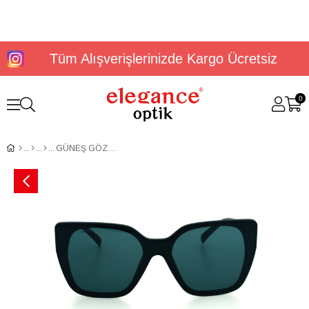
Tüm Alışverişlerinizde Kargo Ücretsiz
0
GÜNEŞ GÖZLÜĞÜ U.S. POLO ASSN. USS 0362 C1