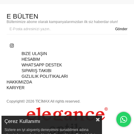
E BÜLTEN
Bültenimize abone olarak kampanyalarımızdan ilk siz haberdar olun!
Gönder
BIZE ULAŞIN
HESABIM
WHATSAPP DESTEK
SIPARIŞ TAKIBI
GIZLILIK POLITIKALARI
HAKKIMIZDA
KARIYER
Copyright© 2026 TİCİMAX All rights reserved.
Çerez Kullanımı
Sizlere en iyi alışveriş deneyimini sunabilmek adına