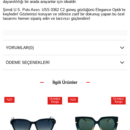
dayanıklılığı bir arada arayanlar için idealdir.
Şimdi U.S. Polo Assn. USS 0362 C2 güneş gözlüğünü Elegance Optik’te
keşfedin! Gözlerinizi koruyan ve stilinize zarif bir dokunuş yapan bu özel
tasarımı hemen sipariş edin ve tarzınızı güçlendirin!
YORUMLAR
(0)
ÖDEME SEÇENEKLERI
İlgili Ürünler
Ücretsiz
Ücretsiz
%20
%20
Kargo
Kargo
İndirim
İndirim
%20İndirim
%20İndirim