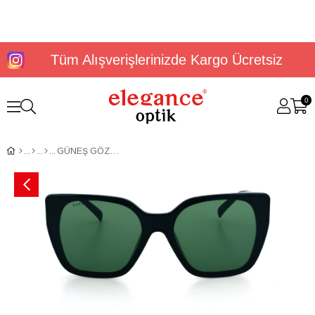
Tüm Alışverişlerinizde Kargo Ücretsiz
0
GÜNEŞ GÖZLÜĞÜ U.S. Polo Assn USS 0362 C2