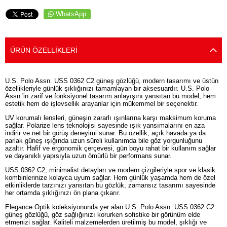
WhatsApp
ÜRÜN ÖZELLIKLERI
U.S. Polo Assn. USS 0362 C2 güneş gözlüğü, modern tasarımı ve üstün
özellikleriyle günlük şıklığınızı tamamlayan bir aksesuardır. U.S. Polo
Assn.'in zarif ve fonksiyonel tasarım anlayışını yansıtan bu model, hem
estetik hem de işlevsellik arayanlar için mükemmel bir seçenektir.
UV korumalı lensleri, güneşin zararlı ışınlarına karşı maksimum koruma
sağlar. Polarize lens teknolojisi sayesinde ışık yansımalarını en aza
indirir ve net bir görüş deneyimi sunar. Bu özellik, açık havada ya da
parlak güneş ışığında uzun süreli kullanımda bile göz yorgunluğunu
azaltır. Hafif ve ergonomik çerçevesi, gün boyu rahat bir kullanım sağlar
ve dayanıklı yapısıyla uzun ömürlü bir performans sunar.
USS 0362 C2, minimalist detayları ve modern çizgileriyle spor ve klasik
kombinlerinize kolayca uyum sağlar. Hem günlük yaşamda hem de özel
etkinliklerde tarzınızı yansıtan bu gözlük, zamansız tasarımı sayesinde
her ortamda şıklığınızı ön plana çıkarır.
Elegance Optik koleksiyonunda yer alan U.S. Polo Assn. USS 0362 C2
güneş gözlüğü, göz sağlığınızı korurken sofistike bir görünüm elde
etmenizi sağlar. Kaliteli malzemelerden üretilmiş bu model, şıklığı ve