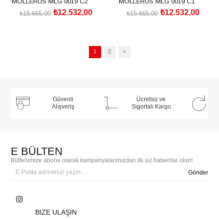
MOLLERUS MLG 0019 C2
MOLLERUS MLG 0019 C1
₺12.532,00
₺12.532,00
₺15.665,00
₺15.665,00
SEPETE EKLE
SEPETE EKLE
1
2
>
Güvenli
Ücretsiz ve
Alışveriş
Sigortalı Kargo
E BÜLTEN
Bültenimize abone olarak kampanyalarımızdan ilk siz haberdar olun!
Gönder
BIZE ULAŞIN