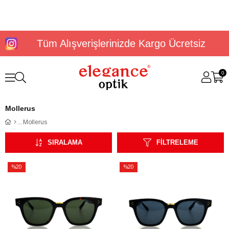
Tüm Alışverişlerinizde Kargo Ücretsiz
0
Mollerus
Mollerus
SIRALAMA
FILTRELEME
%20
%20
İndirim
İndirim
%20İndirim
%20İndirim