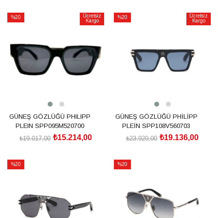
SEPETE EKLE
SEPETE EKLE
Ücretsiz
Ücretsiz
%20
%20
Kargo
Kargo
İndirim
İndirim
%20İndirim
%20İndirim
GÜNEŞ GÖZLÜĞÜ PHILIPP
GÜNEŞ GÖZLÜĞÜ PHİLİPP
PLEIN SPP095M520700
PLEİN SPP108V560703
₺15.214,00
₺19.136,00
₺19.017,00
₺23.920,00
SEPETE EKLE
SEPETE EKLE
%20
%20
İndirim
İndirim
%20İndirim
%20İndirim