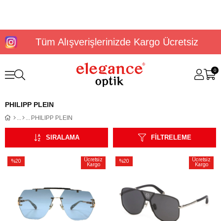
Tüm Alışverişlerinizde Kargo Ücretsiz
0
PHILIPP PLEIN
PHILIPP PLEIN
SIRALAMA
FILTRELEME
Ücretsiz
Ücretsiz
%20
%20
Kargo
Kargo
İndirim
İndirim
%20İndirim
%20İndirim