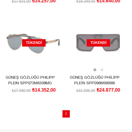
₺14.257,00
₺14.640,00
₺17.821,00
₺18.299,00
TÜKENDI
TÜKENDI
GÜNEŞ GÖZLÜĞÜ PHILIPP
GÜNEŞ GÖZLÜĞÜ PHİLİPP
PLEIN SPP073M6308MG
PLEİN SPP096M990I86
₺14.352,00
₺24.877,00
₺17.940,00
₺31.096,00
1