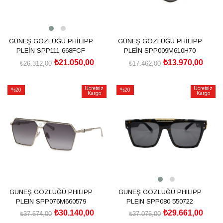
GÜNEŞ GÖZLÜĞÜ PHİLİPP
GÜNEŞ GÖZLÜĞÜ PHİLİPP
PLEİN SPP111 668FCF
PLEİN SPP009M610H70
₺21.050,00
₺13.970,00
₺26.312,00
₺17.462,00
SEPETE EKLE
SEPETE EKLE
Ücretsiz
Ücretsiz
%20
%20
Kargo
Kargo
İndirim
İndirim
%20İndirim
%20İndirim
GÜNEŞ GÖZLÜĞÜ PHILIPP
GÜNEŞ GÖZLÜĞÜ PHILIPP
PLEIN SPP076M660579
PLEIN SPP080 550722
₺30.140,00
₺29.661,00
₺37.674,00
₺37.076,00