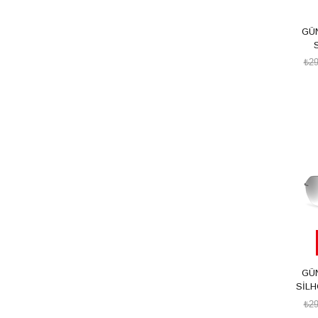
GÜ
S
₺29
GÜ
SİLH
₺29