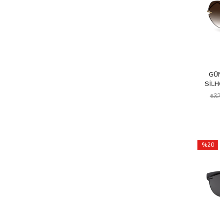
GÜ
SİLH
₺32
%20
İndirim
%20İndi