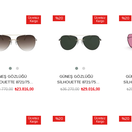
SEPETE EKLE
SEPETE EKLE
Ücretsiz
%20
Ücretsiz
%20
Kargo
Kargo
İndirim
İndirim
rim
%20İndirim
%20İnd
NEŞ GÖZLÜĞÜ
GÜNEŞ GÖZLÜĞÜ
GÜ
OUETTE 8721/75
SİLHOUETTE 8721/75
SİLH
8540 00/00
7530 00/00
.770,00
₺23.816,00
₺36.270,00
₺29.016,00
₺2
SEPETE EKLE
SEPETE EKLE
Ücretsiz
%20
Ücretsiz
%20
Kargo
Kargo
İndirim
İndirim
rim
%20İndirim
%20İnd