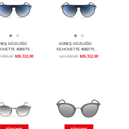
NEŞ GÖZLÜĞÜ
GÜNEŞ GÖZLÜĞÜ
OUETTE 4083/75
SİLHOUETTE 4082/75
4510 00/00
4510 00/00
2.890,00
₺26.312,00
₺32.890,00
₺26.312,00
SEPETE EKLE
SEPETE EKLE