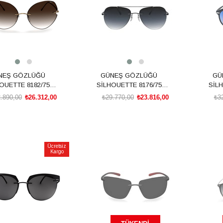
NEŞ GÖZLÜĞÜ
GÜNEŞ GÖZLÜĞÜ
GÜ
OUETTE 8182/75
SİLHOUETTE 8176/75
SİLH
7530 00/00
6560 00/00
.890,00
₺26.312,00
₺29.770,00
₺23.816,00
₺3
SEPETE EKLE
SEPETE EKLE
Ücretsiz
Kargo
rim