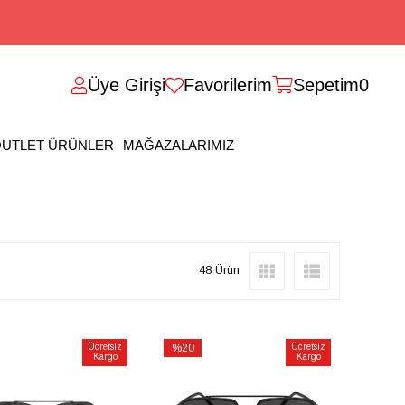
Üye Girişi
Favorilerim
Sepetim
0
UTLET ÜRÜNLER
MAĞAZALARIMIZ
48 Ürün
Ücretsiz
%20
Ücretsiz
Kargo
Kargo
İndirim
irim
%20İndirim