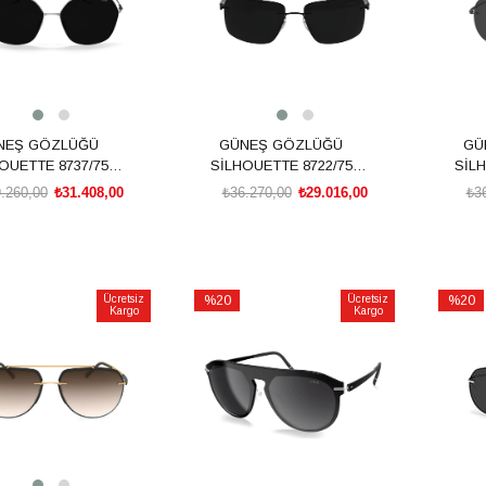
NEŞ GÖZLÜĞÜ
GÜNEŞ GÖZLÜĞÜ
GÜ
OUETTE 8737/75
SİLHOUETTE 8722/75
SİLH
7000 00/00
9040 00/00
.260,00
₺31.408,00
₺36.270,00
₺29.016,00
₺3
SEPETE EKLE
SEPETE EKLE
Ücretsiz
%20
Ücretsiz
%20
Kargo
Kargo
İndirim
İndirim
rim
%20İndirim
%20İnd