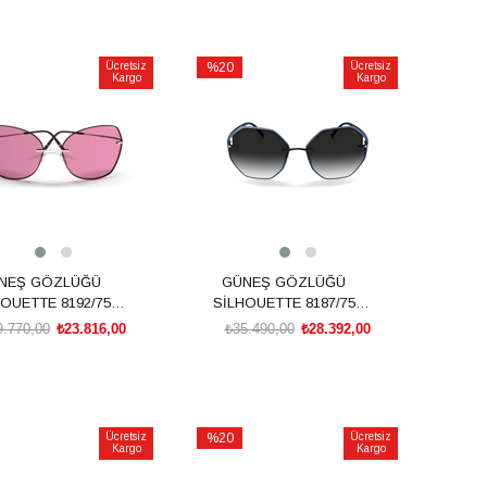
SEPETE EKLE
SEPETE EKLE
Ücretsiz
%20
Ücretsiz
Kargo
Kargo
İndirim
irim
%20İndirim
NEŞ GÖZLÜĞÜ
GÜNEŞ GÖZLÜĞÜ
OUETTE 8192/75
SİLHOUETTE 8187/75
7110 00/00
6500 00/00
9.770,00
₺23.816,00
₺35.490,00
₺28.392,00
SEPETE EKLE
SEPETE EKLE
Ücretsiz
%20
Ücretsiz
Kargo
Kargo
İndirim
irim
%20İndirim