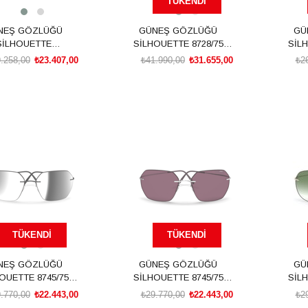
TÜKENDI
NEŞ GÖZLÜĞÜ
GÜNEŞ GÖZLÜĞÜ
GÜ
SİLHOUETTE
SİLHOUETTE 8728/75
SİLH
IL8702C9040
9040 00/00
.258,00
₺23.407,00
₺41.990,00
₺31.655,00
₺2
SEPETE EKLE
TÜKENDI
TÜKENDI
NEŞ GÖZLÜĞÜ
GÜNEŞ GÖZLÜĞÜ
GÜ
OUETTE 8745/75
SİLHOUETTE 8745/75
SİLH
9140 00/00
7000 00/00
.770,00
₺22.443,00
₺29.770,00
₺22.443,00
₺2