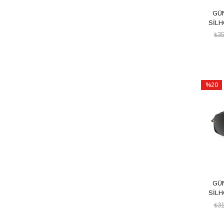
GÜ
SİLH
₺35
%20
İndirim
%20İndi
GÜ
SİLH
₺31