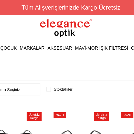
Tüm Alışverişlerinizde Kargo Ücretsiz
ÇOCUK
MARKALAR
AKSESUAR
MAVİ-MOR IŞIK FİLTRESİ
O
Stoktakiler
Ücretsiz
%20
Ücretsiz
%20
Kargo
Kargo
İndirim
İndirim
rim
%20İndirim
%20İnd