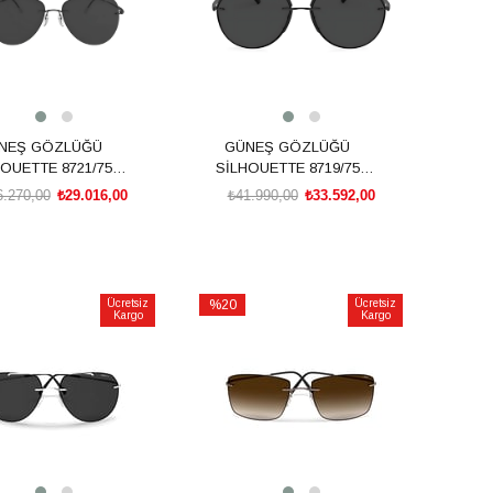
NEŞ GÖZLÜĞÜ
GÜNEŞ GÖZLÜĞÜ
OUETTE 8721/75
SİLHOUETTE 8719/75
9140 00/00
9040 00/00
6.270,00
₺29.016,00
₺41.990,00
₺33.592,00
SEPETE EKLE
SEPETE EKLE
Ücretsiz
%20
Ücretsiz
Kargo
Kargo
İndirim
irim
%20İndirim