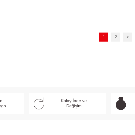
1
2
>
ve
Kolay İade ve
argo
Değişim