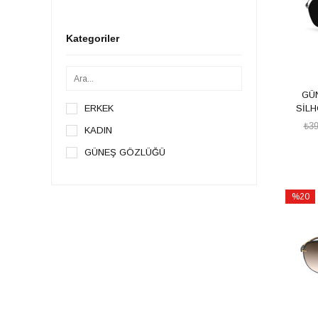
Kategoriler
GÜ
ERKEK
SİLH
₺39
KADIN
GÜNEŞ GÖZLÜĞÜ
%20
İndirim
%20İndi