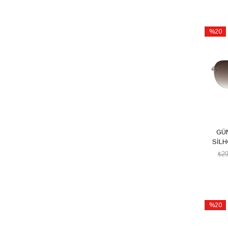
%20
İndirim
%20İndi
GÜ
SİLH
₺29
%20
İndirim
%20İndi