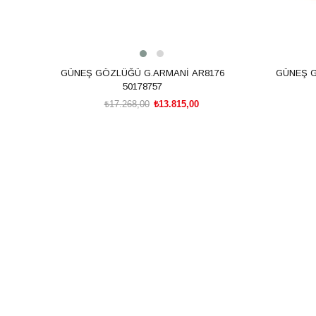
GÜNEŞ GÖZLÜĞÜ G.ARMANİ AR8176
GÜNEŞ G
50178757
₺17.268,00
₺13.815,00
SEPETE EKLE