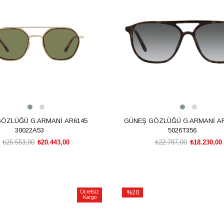
m
%20İndirim
ÖZLÜĞÜ G.ARMANİ AR6145
GÜNEŞ GÖZLÜĞÜ G.ARMANİ AR
30022A53
5026T356
₺25.553,00
₺20.443,00
₺22.787,00
₺18.230,00
SEPETE EKLE
SEPETE EKLE
Ücretsiz
%20
Kargo
İndirim
m
%20İndirim