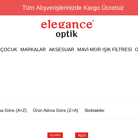
Tüm Alışverişlerinizde Kargo Ücretsiz
ÇOCUK
MARKALAR
AKSESUAR
MAVİ-MOR IŞIK FİLTRESİ
O
na Göre (A>Z)
Ürün Adına Göre (Z<A)
Stoktakiler
Ücretsiz
%20