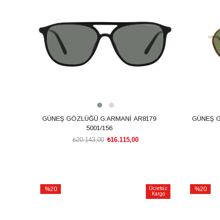
%20İndirim
%20İndiri
GÜNEŞ GÖZLÜĞÜ G.ARMANİ AR8179
GÜNEŞ G
5001/156
₺20.143,00
₺16.115,00
SEPETE EKLE
%20
Ücretsiz
%20
Kargo
İndirim
İndirim
%20İndirim
%20İndiri