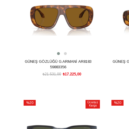
GÜNEŞ GÖZLÜĞÜ G.ARMANİ AR8183
GÜNEŞ G
59883356
₺21.531,00
₺17.225,00
SEPETE EKLE
%20
Ücretsiz
%20
Kargo
İndirim
İndirim
%20İndirim
%20İndiri