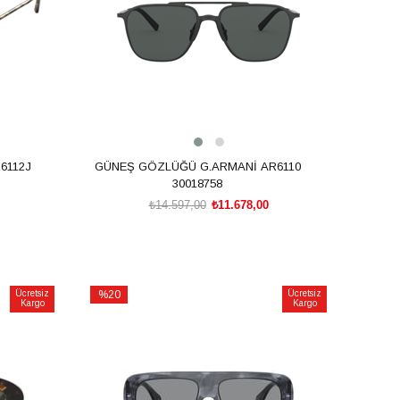
6112J
GÜNEŞ GÖZLÜĞÜ G.ARMANİ AR6110
30018758
₺14.597,00
₺11.678,00
SEPETE EKLE
Ücretsiz
%20
Ücretsiz
Kargo
Kargo
İndirim
%20İndirim