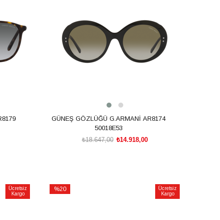
%20İndirim
8179
GÜNEŞ GÖZLÜĞÜ G.ARMANİ AR8174
50018E53
₺18.647,00
₺14.918,00
SEPETE EKLE
Ücretsiz
%20
Ücretsiz
Kargo
Kargo
İndirim
%20İndirim