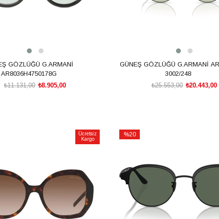
EŞ GÖZLÜĞÜ G.ARMANİ
GÜNEŞ GÖZLÜĞÜ G.ARMANİ AR
AR8036H4750178G
3002/248
₺11.131,00
₺8.905,00
₺25.553,00
₺20.443,00
SEPETE EKLE
SEPETE EKLE
Ücretsiz
%20
Kargo
İndirim
m
%20İndirim