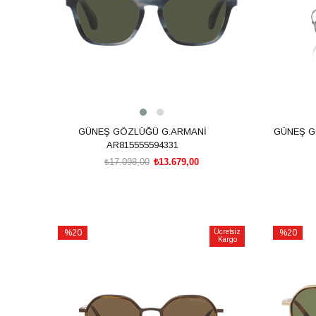
GÜNEŞ GÖZLÜĞÜ G.ARMANİ
GÜNEŞ G
AR815555594331
₺17.098,00
₺13.679,00
SEPETE EKLE
%20
Ücretsiz
%20
Kargo
İndirim
İndirim
%20İndirim
%20İndiri