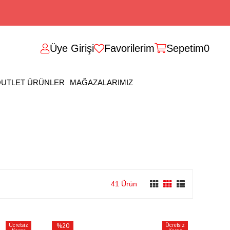
Üye Girişi
Favorilerim
Sepetim
0
UTLET ÜRÜNLER
MAĞAZALARIMIZ
41 Ürün
Ücretsiz
%20
Ücretsiz