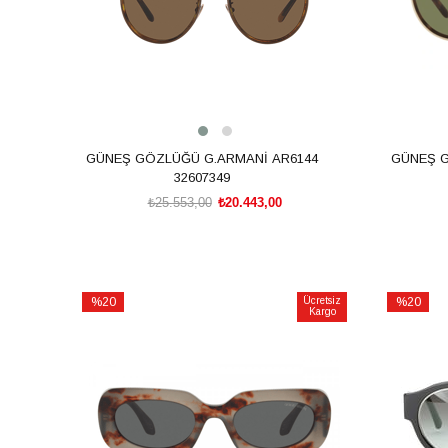
GÜNEŞ GÖZLÜĞÜ G.ARMANİ AR6144
GÜNEŞ G
32607349
₺25.553,00
₺20.443,00
SEPETE EKLE
%20
Ücretsiz
%20
Kargo
İndirim
İndirim
%20İndirim
%20İndiri