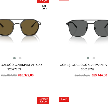
Kargo
İndirim
Son
m
%20İndirim
ürün
ÖZLÜĞÜ G.ARMANİ AR6145
GÜNEŞ GÖZLÜĞÜ G.ARMANİ AR
32597353
30018757
₺22.964,00
₺18.372,00
₺24.305,00
₺19.444,00
SEPETE EKLE
SEPETE EKLE
Ücretsiz
%20
Kargo
İndirim