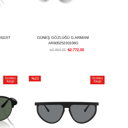
6115T
GÜNEŞ GÖZLÜĞÜ G.ARMANİ
AR60525230106G
₺3.464,00
₺2.772,00
SEPETE EKLE
Ücretsiz
%20
Ücretsiz
Kargo
Kargo
İndirim
%20İndirim