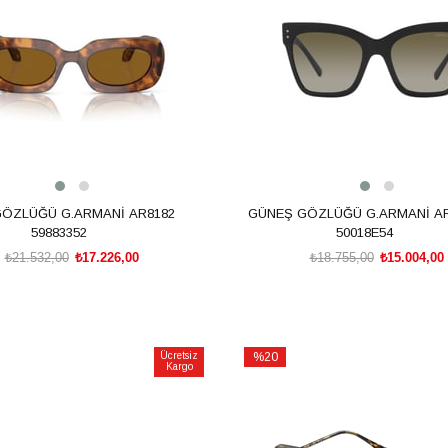
ÖZLÜĞÜ G.ARMANİ AR8182
GÜNEŞ GÖZLÜĞÜ G.ARMANİ AR
59883352
50018E54
₺21.532,00
₺17.226,00
₺18.755,00
₺15.004,00
SEPETE EKLE
SEPETE EKLE
Ücretsiz
%20
Kargo
İndirim
m
%20İndirim