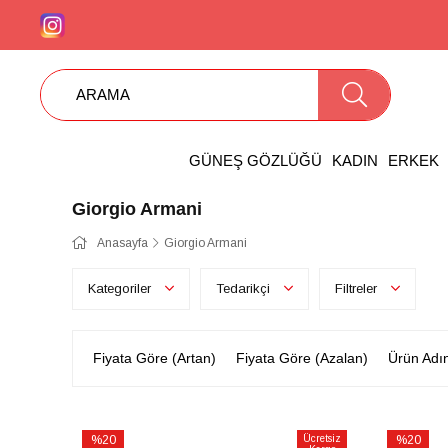
GÜNEŞ GÖZLÜĞÜ
KADIN
ERKEK
Giorgio Armani
Anasayfa
Giorgio Armani
Kategoriler
Tedarikçi
Filtreler
Fiyata Göre (Artan)
Fiyata Göre (Azalan)
Ürün Adı
%20
Ücretsiz
%20