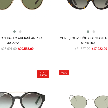
ÖZLÜĞÜ G.ARMANİ AR6144
GÜNEŞ GÖZLÜĞÜ G.ARMANİ AR
30022A49
58747150
₺25.691,00
₺20.553,00
₺21.527,00
₺17.222,00
SEPETE EKLE
SEPETE EKLE
Ücretsiz
%20
Kargo
İndirim
m
%20İndirim