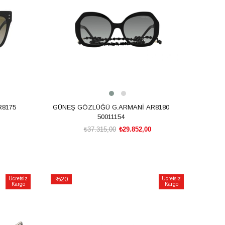
8175
GÜNEŞ GÖZLÜĞÜ G.ARMANİ AR8180
50011154
₺37.315,00
₺29.852,00
SEPETE EKLE
Ücretsiz
%20
Ücretsiz
Kargo
Kargo
İndirim
%20İndirim