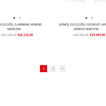
ÖZLÜĞÜ G.ARMANİ AR8180
GÜNEŞ GÖZLÜĞÜ GİORGİO AR
50261354
AR8215 50427152
₺20.145,00
₺16.116,00
₺24.305,00
₺19.444,00
SEPETE EKLE
SEPETE EKLE
1
2
>