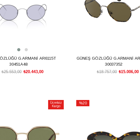
ÖZLÜĞÜ G.ARMANİ AR6115T
GÜNEŞ GÖZLÜĞÜ G.ARMANİ AR
30451A48
30037352
₺25.553,00
₺20.443,00
₺18.757,00
₺15.006,00
SEPETE EKLE
SEPETE EKLE
Ücretsiz
%20
Kargo
İndirim
m
%20İndirim