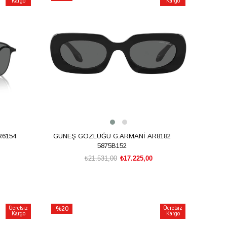
Kargo
Kargo
İndirim
%20İndirim
6154
GÜNEŞ GÖZLÜĞÜ G.ARMANİ AR8182
5875B152
₺21.531,00
₺17.225,00
SEPETE EKLE
Ücretsiz
%20
Ücretsiz
Kargo
Kargo
İndirim