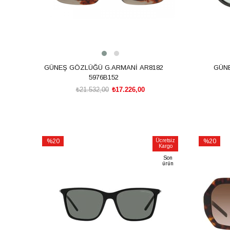
GÜNEŞ GÖZLÜĞÜ G.ARMANİ AR8182
GÜN
5976B152
₺21.532,00
₺17.226,00
SEPETE EKLE
%20
Ücretsiz
%20
Kargo
İndirim
İndirim
Son
%20İndirim
%20İndiri
ürün