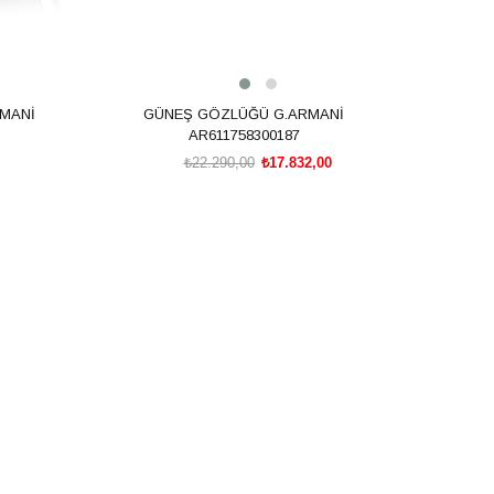
MANİ
GÜNEŞ GÖZLÜĞÜ G.ARMANİ
AR611758300187
₺22.290,00
₺17.832,00
SEPETE EKLE