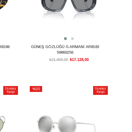
8188
GÜNEŞ GÖZLÜĞÜ G.ARMANİ AR8183
59860256
₺21.409,00
₺17.128,00
SEPETE EKLE
Ücretsiz
%20
Ücretsiz
Kargo
Kargo
İndirim
%20İndirim